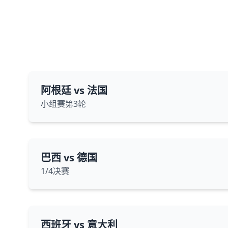
阿根廷 vs 法国
小组赛第3轮
巴西 vs 德国
1/4决赛
西班牙 vs 意大利