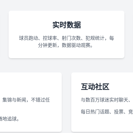
实时数据
球员跑动、控球率、射门次数、犯规统计，每
分钟更新，数据驱动观赛。
互动社区
、集锦与新闻，不错过任
与数百万球迷实时聊天、
每日热门话题、投票、竞
随地追球。