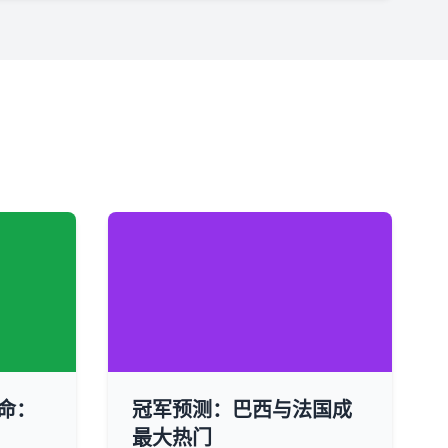
命：
冠军预测：巴西与法国成
最大热门