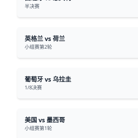
半决赛
英格兰 vs 荷兰
小组赛第2轮
葡萄牙 vs 乌拉圭
1/8决赛
美国 vs 墨西哥
小组赛第1轮