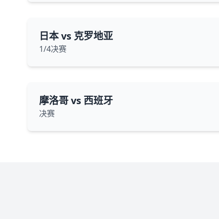
日本 vs 克罗地亚
1/4决赛
摩洛哥 vs 西班牙
决赛