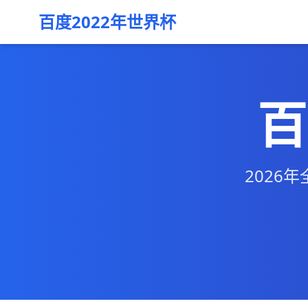
百度2022年世界杯
百
2026