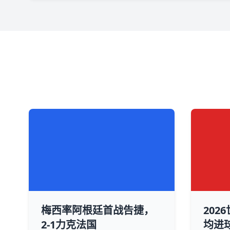
梅西率阿根廷首战告捷，
202
2-1力克法国
均进