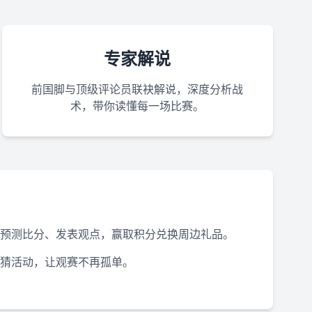
专家解说
前国脚与顶级评论员联袂解说，深度分析战
术，带你读懂每一场比赛。
预测比分、发表观点，赢取积分兑换周边礼品。
猜活动，让观赛不再孤单。