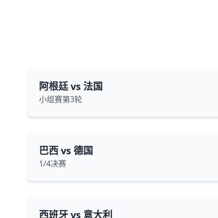
阿根廷 vs 法国
小组赛第3轮
巴西 vs 德国
1/4决赛
西班牙 vs 意大利