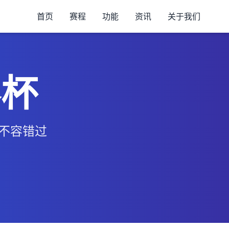
首页
赛程
功能
资讯
关于我们
界杯
、不容错过