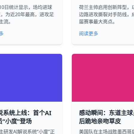
10日统计显示，场均进球
荷兰主帅启用创新阵型，
2粒，为近20年最高，进攻足
边路进攻撕裂对手防线，
主流。
届赛事最大亮点。
多
阅读更多
说系统上线：首个AI
感动瞬间：东道主球
员“小度”登场
后跪地亲吻草皮
主研发AI解说系统“小度”正
美国队在主场战胜墨西哥