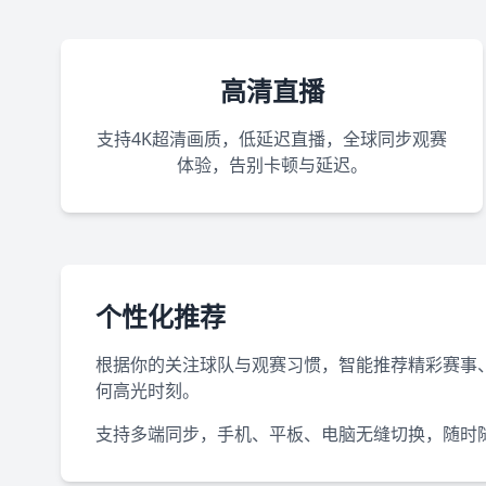
高清直播
支持4K超清画质，低延迟直播，全球同步观赛
体验，告别卡顿与延迟。
个性化推荐
根据你的关注球队与观赛习惯，智能推荐精彩赛事
何高光时刻。
支持多端同步，手机、平板、电脑无缝切换，随时