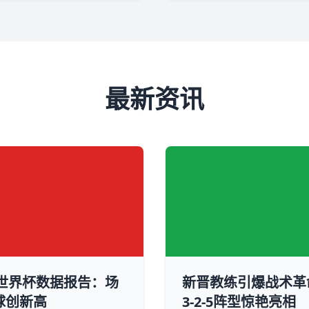
最新资讯
6世界杯数据报告：场
新晋教练引爆战术革
球创新高
3-2-5阵型惊艳亮相