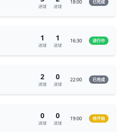
18:00
已完成
进球
进球
1
1
16:30
进行中
进球
进球
2
0
22:00
已完成
进球
进球
0
0
19:00
待开始
进球
进球