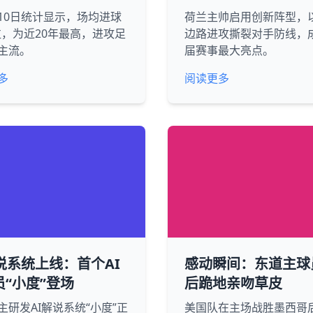
10日统计显示，场均进球
荷兰主帅启用创新阵型，
2粒，为近20年最高，进攻足
边路进攻撕裂对手防线，
主流。
届赛事最大亮点。
多
阅读更多
说系统上线：首个AI
感动瞬间：东道主球
员“小度”登场
后跪地亲吻草皮
主研发AI解说系统“小度”正
美国队在主场战胜墨西哥