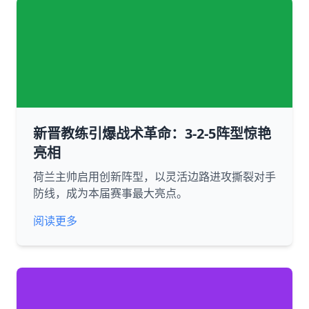
新晋教练引爆战术革命：3-2-5阵型惊艳
亮相
荷兰主帅启用创新阵型，以灵活边路进攻撕裂对手
防线，成为本届赛事最大亮点。
阅读更多