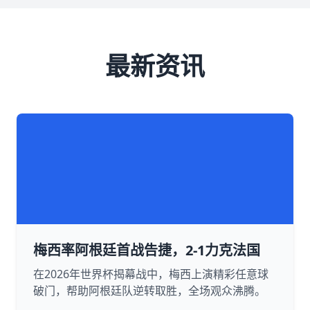
最新资讯
梅西率阿根廷首战告捷，2-1力克法国
在2026年世界杯揭幕战中，梅西上演精彩任意球
破门，帮助阿根廷队逆转取胜，全场观众沸腾。