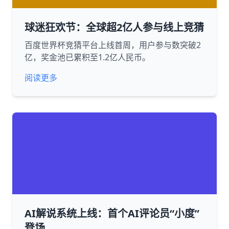
球迷狂欢节：全球超2亿人参与线上竞猜
百度世界杯竞猜平台上线首周，用户参与数突破2
亿，奖金池已累积至1.2亿人民币。
阅读更多
AI解说系统上线：首个AI评论员“小度”
登场