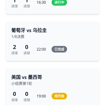
16:30
进行中
进球
进球
葡萄牙 vs 乌拉圭
1/8决赛
2
0
22:00
已完成
进球
进球
美国 vs 墨西哥
小组赛第1轮
0
0
19:00
待开始
进球
进球