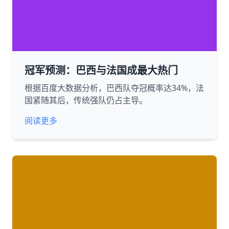
冠军预测：巴西与法国成最大热门
根据百度大数据分析，巴西队夺冠概率达34%，法
国紧随其后，传统强队仍占主导。
阅读更多