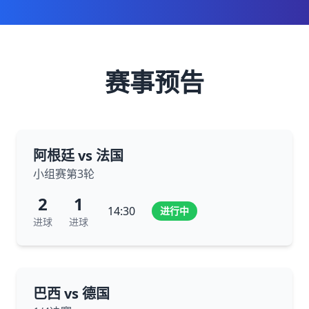
赛事预告
阿根廷 vs 法国
小组赛第3轮
2
1
14:30
进行中
进球
进球
巴西 vs 德国