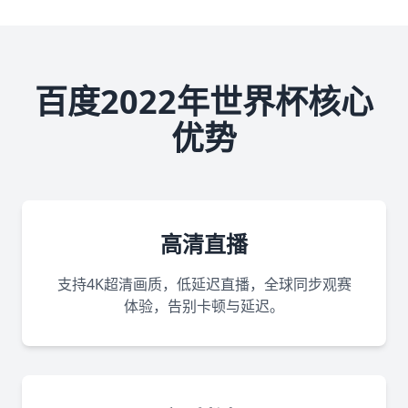
百度2022年世界杯核心
优势
高清直播
支持4K超清画质，低延迟直播，全球同步观赛
体验，告别卡顿与延迟。