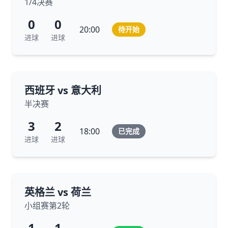
1/4决赛
0
0
20:00
待开始
进球
进球
西班牙 vs 意大利
半决赛
3
2
18:00
已完成
进球
进球
英格兰 vs 荷兰
小组赛第2轮
1
1