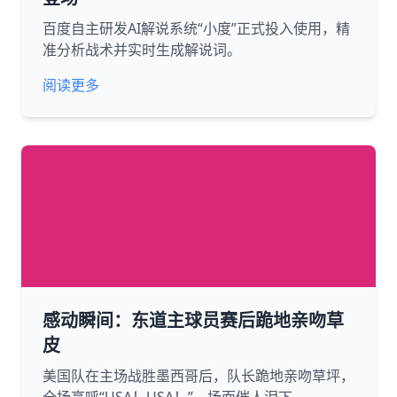
百度自主研发AI解说系统“小度”正式投入使用，精
准分析战术并实时生成解说词。
阅读更多
感动瞬间：东道主球员赛后跪地亲吻草
皮
美国队在主场战胜墨西哥后，队长跪地亲吻草坪，