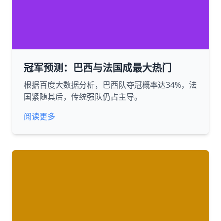
冠军预测：巴西与法国成最大热门
根据百度大数据分析，巴西队夺冠概率达34%，法
国紧随其后，传统强队仍占主导。
阅读更多