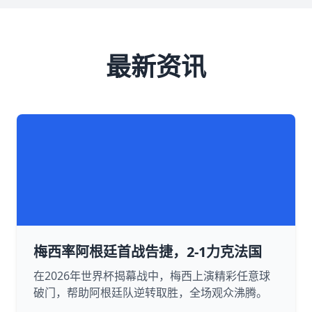
最新资讯
梅西率阿根廷首战告捷，2-1力克法国
在2026年世界杯揭幕战中，梅西上演精彩任意球
破门，帮助阿根廷队逆转取胜，全场观众沸腾。