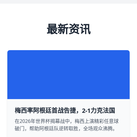
最新资讯
梅西率阿根廷首战告捷，2-1力克法国
在2026年世界杯揭幕战中，梅西上演精彩任意球
破门，帮助阿根廷队逆转取胜，全场观众沸腾。