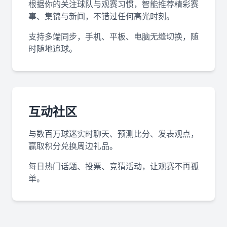
根据你的关注球队与观赛习惯，智能推荐精彩赛
事、集锦与新闻，不错过任何高光时刻。
支持多端同步，手机、平板、电脑无缝切换，随
时随地追球。
互动社区
与数百万球迷实时聊天、预测比分、发表观点，
赢取积分兑换周边礼品。
每日热门话题、投票、竞猜活动，让观赛不再孤
单。