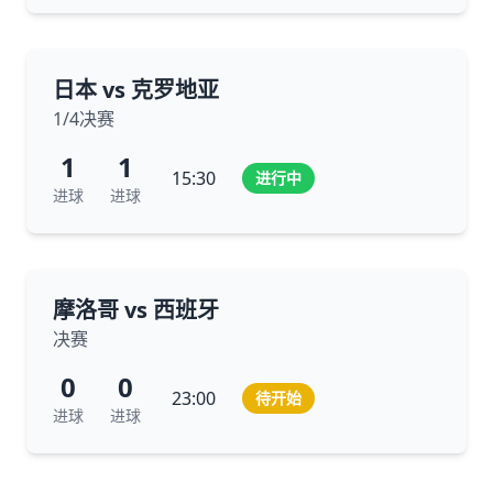
日本 vs 克罗地亚
1/4决赛
1
1
15:30
进行中
进球
进球
摩洛哥 vs 西班牙
决赛
0
0
23:00
待开始
进球
进球