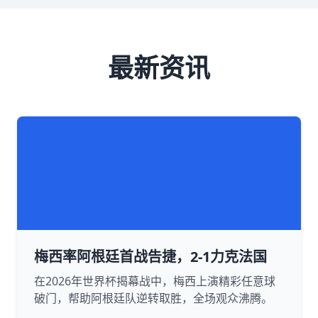
最新资讯
梅西率阿根廷首战告捷，2-1力克法国
在2026年世界杯揭幕战中，梅西上演精彩任意球
破门，帮助阿根廷队逆转取胜，全场观众沸腾。