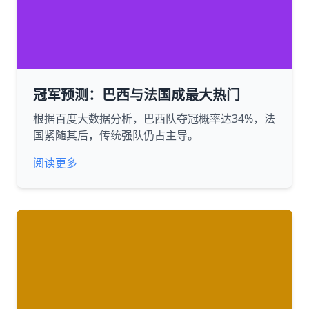
冠军预测：巴西与法国成最大热门
根据百度大数据分析，巴西队夺冠概率达34%，法
国紧随其后，传统强队仍占主导。
阅读更多