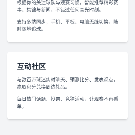
根据你的关注球队与观赛习惯，智能推荐精彩赛
事、集锦与新闻，不错过任何高光时刻。
支持多端同步，手机、平板、电脑无缝切换，随
时随地追球。
互动社区
与数百万球迷实时聊天、预测比分、发表观点，
赢取积分兑换周边礼品。
每日热门话题、投票、竞猜活动，让观赛不再孤
单。