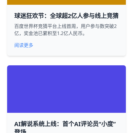
球迷狂欢节：全球超2亿人参与线上竞猜
百度世界杯竞猜平台上线首周，用户参与数突破2
亿，奖金池已累积至1.2亿人民币。
阅读更多
AI解说系统上线：首个AI评论员“小度”
登场