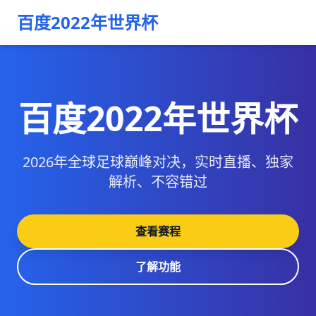
百度2022年世界杯
百度2022年世界杯
2026年全球足球巅峰对决，实时直播、独家
解析、不容错过
查看赛程
了解功能