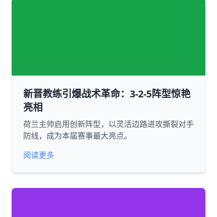
新晋教练引爆战术革命：3-2-5阵型惊艳
亮相
荷兰主帅启用创新阵型，以灵活边路进攻撕裂对手
防线，成为本届赛事最大亮点。
阅读更多