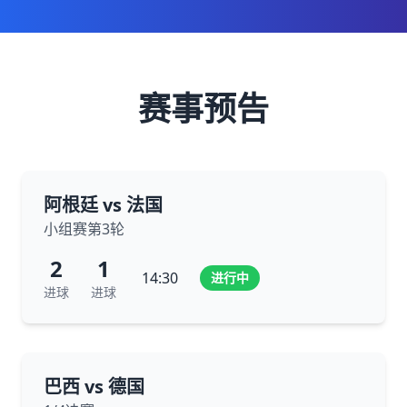
赛事预告
阿根廷 vs 法国
小组赛第3轮
2
1
14:30
进行中
进球
进球
巴西 vs 德国