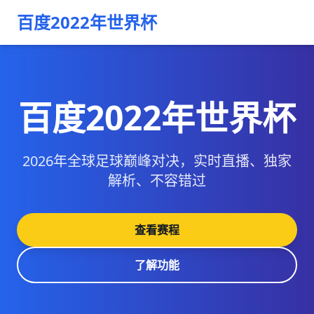
百度2022年世界杯
百度2022年世界杯
2026年全球足球巅峰对决，实时直播、独家
解析、不容错过
查看赛程
了解功能