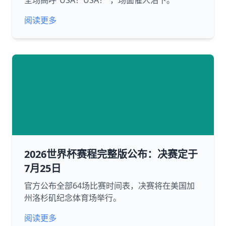
全场高呼“USA！USA！”，场面催人泪下。
阅读更多
2026世界杯赛程完整版公布：决赛定于
7月25日
官方公布全部64场比赛时间表，决赛将在美国加
州洛杉矶纪念体育场举行。
阅读更多