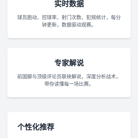
实时数据
球员跑动、控球率、射门次数、犯规统计，每分
钟更新，数据驱动观赛。
专家解说
前国脚与顶级评论员联袂解说，深度分析战术，
带你读懂每一场比赛。
个性化推荐