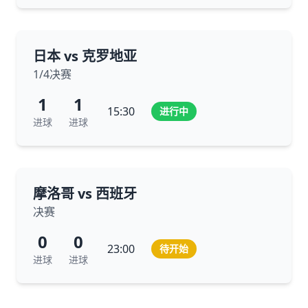
日本 vs 克罗地亚
1/4决赛
1
1
15:30
进行中
进球
进球
摩洛哥 vs 西班牙
决赛
0
0
23:00
待开始
进球
进球