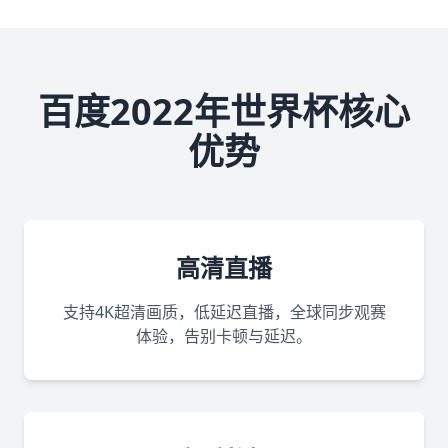
百度2022年世界杯核心
优势
高清直播
支持4K超清画质，低延迟直播，全球同步观赛
体验，告别卡顿与延迟。