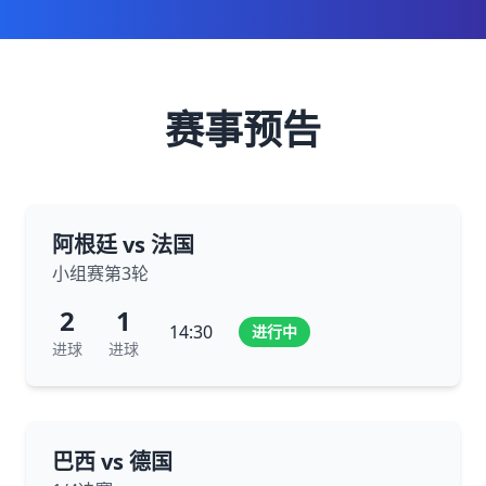
赛事预告
阿根廷 vs 法国
小组赛第3轮
2
1
14:30
进行中
进球
进球
巴西 vs 德国