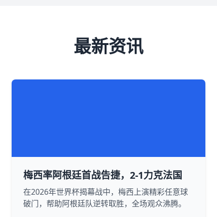
最新资讯
梅西率阿根廷首战告捷，2-1力克法国
在2026年世界杯揭幕战中，梅西上演精彩任意球
破门，帮助阿根廷队逆转取胜，全场观众沸腾。