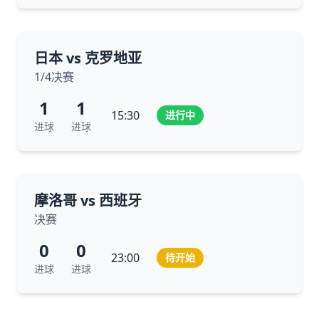
日本 vs 克罗地亚
1/4决赛
1
1
15:30
进行中
进球
进球
摩洛哥 vs 西班牙
决赛
0
0
23:00
待开始
进球
进球