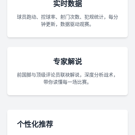
实时数据
球员跑动、控球率、射门次数、犯规统计，每分
钟更新，数据驱动观赛。
专家解说
前国脚与顶级评论员联袂解说，深度分析战术，
带你读懂每一场比赛。
个性化推荐