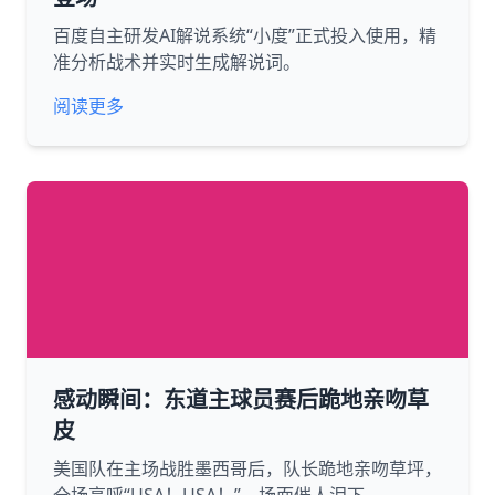
百度自主研发AI解说系统“小度”正式投入使用，精
准分析战术并实时生成解说词。
阅读更多
感动瞬间：东道主球员赛后跪地亲吻草
皮
美国队在主场战胜墨西哥后，队长跪地亲吻草坪，