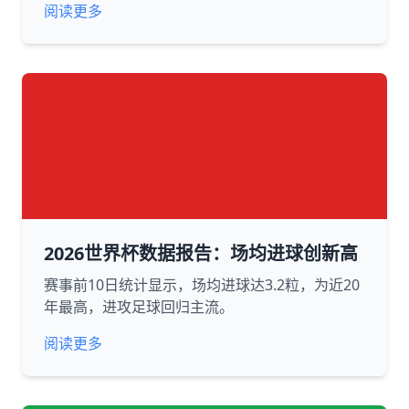
阅读更多
2026世界杯数据报告：场均进球创新高
赛事前10日统计显示，场均进球达3.2粒，为近20
年最高，进攻足球回归主流。
阅读更多