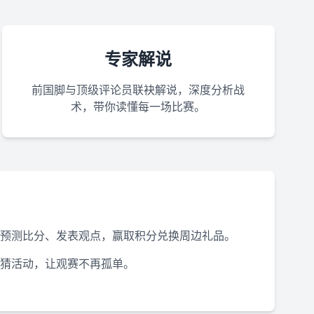
专家解说
前国脚与顶级评论员联袂解说，深度分析战
术，带你读懂每一场比赛。
预测比分、发表观点，赢取积分兑换周边礼品。
猜活动，让观赛不再孤单。