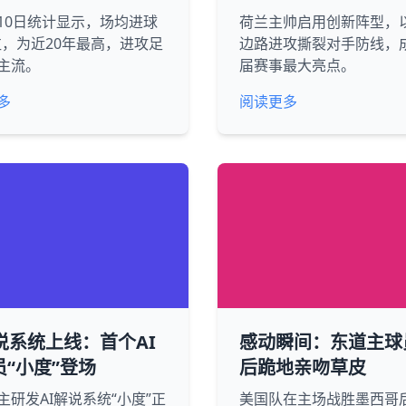
10日统计显示，场均进球
荷兰主帅启用创新阵型，
2粒，为近20年最高，进攻足
边路进攻撕裂对手防线，
主流。
届赛事最大亮点。
多
阅读更多
说系统上线：首个AI
感动瞬间：东道主球
员“小度”登场
后跪地亲吻草皮
主研发AI解说系统“小度”正
美国队在主场战胜墨西哥