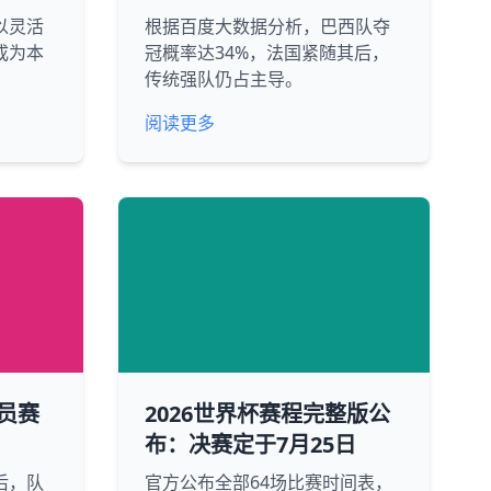
以灵活
根据百度大数据分析，巴西队夺
成为本
冠概率达34%，法国紧随其后，
传统强队仍占主导。
阅读更多
员赛
2026世界杯赛程完整版公
布：决赛定于7月25日
后，队
官方公布全部64场比赛时间表，