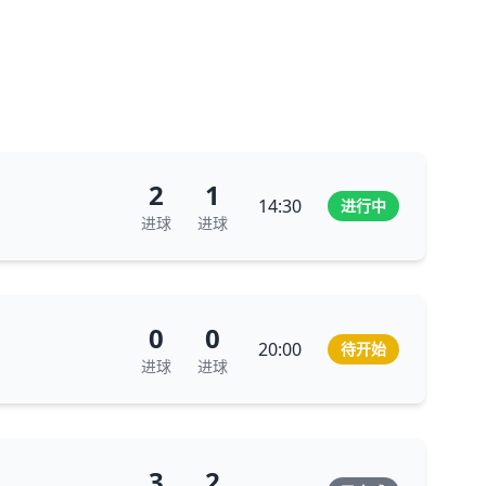
2
1
14:30
进行中
进球
进球
0
0
20:00
待开始
进球
进球
3
2