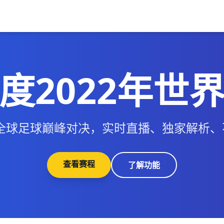
度2022年世
年全球足球巅峰对决，实时直播、独家解析
查看赛程
了解功能