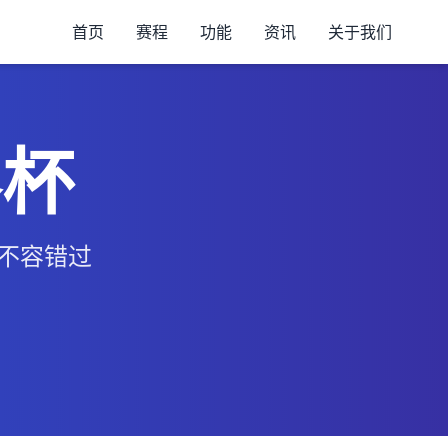
首页
赛程
功能
资讯
关于我们
界杯
、不容错过