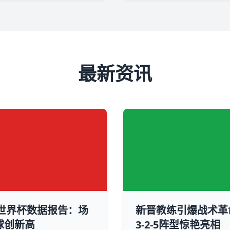
最新资讯
6世界杯数据报告：场
新晋教练引爆战术革
球创新高
3-2-5阵型惊艳亮相