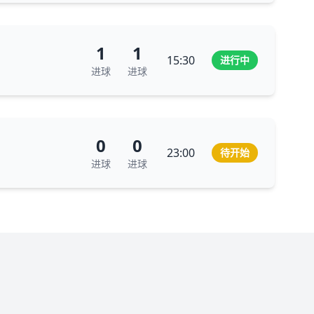
1
1
15:30
进行中
进球
进球
0
0
23:00
待开始
进球
进球