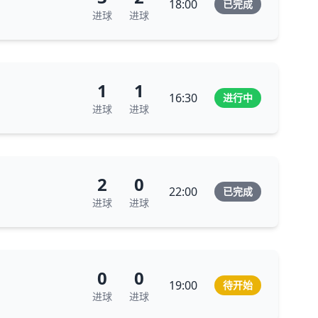
18:00
已完成
进球
进球
1
1
16:30
进行中
进球
进球
2
0
22:00
已完成
进球
进球
0
0
19:00
待开始
进球
进球