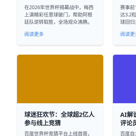
在2026年世界杯揭幕战中，梅西
赛事前
上演精彩任意球破门，帮助阿根
达3.
廷队逆转取胜，全场观众沸腾。
球回归
阅读更多
阅读更
球迷狂欢节：全球超2亿人
AI解
参与线上竞猜
评论
百度世界杯竞猜平台上线首周，
百度自