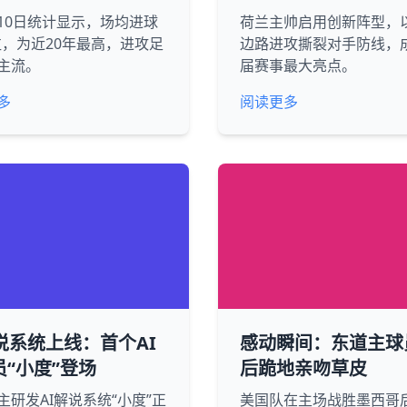
10日统计显示，场均进球
荷兰主帅启用创新阵型，
2粒，为近20年最高，进攻足
边路进攻撕裂对手防线，
主流。
届赛事最大亮点。
多
阅读更多
说系统上线：首个AI
感动瞬间：东道主球
员“小度”登场
后跪地亲吻草皮
主研发AI解说系统“小度”正
美国队在主场战胜墨西哥