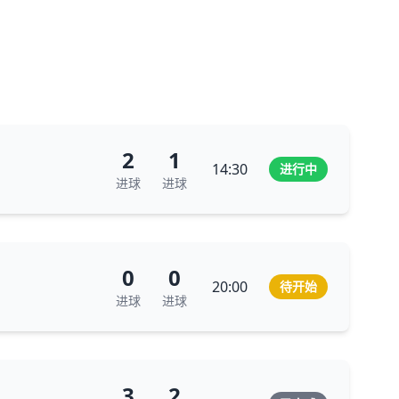
2
1
14:30
进行中
进球
进球
0
0
20:00
待开始
进球
进球
3
2