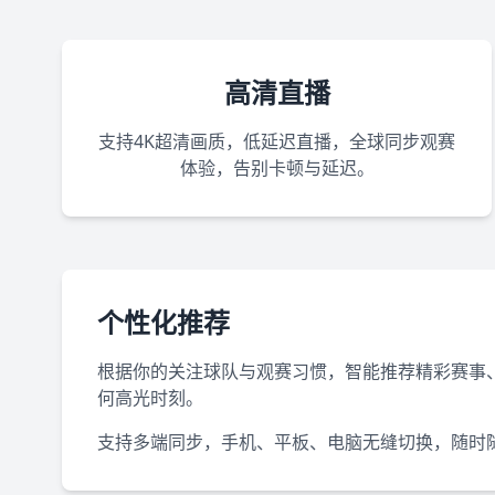
高清直播
支持4K超清画质，低延迟直播，全球同步观赛
体验，告别卡顿与延迟。
个性化推荐
根据你的关注球队与观赛习惯，智能推荐精彩赛事
何高光时刻。
支持多端同步，手机、平板、电脑无缝切换，随时