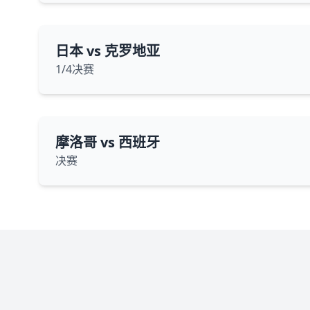
日本 vs 克罗地亚
1/4决赛
摩洛哥 vs 西班牙
决赛