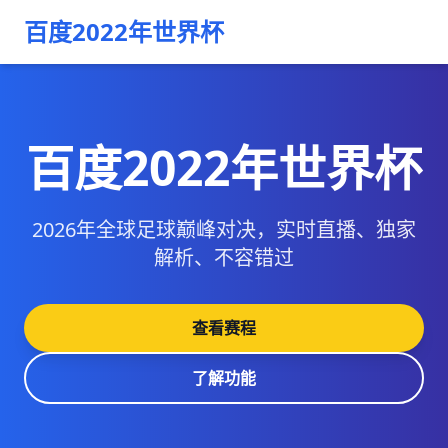
百度2022年世界杯
百度2022年世界杯
2026年全球足球巅峰对决，实时直播、独家
解析、不容错过
查看赛程
了解功能