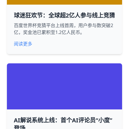
球迷狂欢节：全球超2亿人参与线上竞猜
百度世界杯竞猜平台上线首周，用户参与数突破2
亿，奖金池已累积至1.2亿人民币。
阅读更多
AI解说系统上线：首个AI评论员“小度”
登场