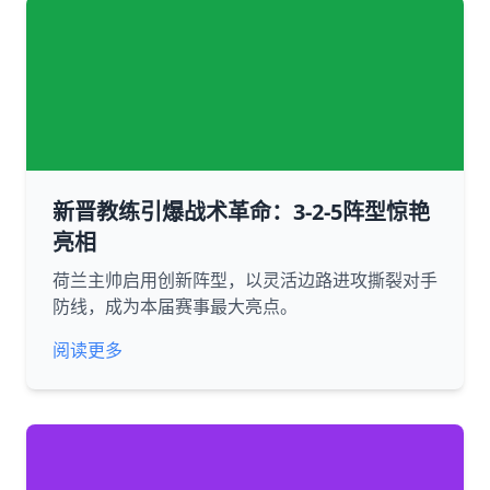
新晋教练引爆战术革命：3-2-5阵型惊艳
亮相
荷兰主帅启用创新阵型，以灵活边路进攻撕裂对手
防线，成为本届赛事最大亮点。
阅读更多