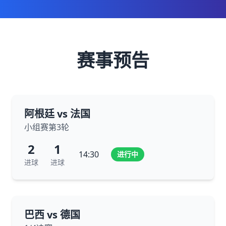
赛事预告
阿根廷 vs 法国
小组赛第3轮
2
1
14:30
进行中
进球
进球
巴西 vs 德国