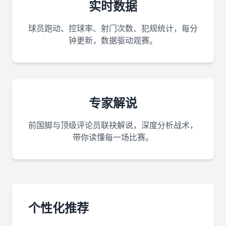
实时数据
球员跑动、控球率、射门次数、犯规统计，每分
钟更新，数据驱动观赛。
专家解说
前国脚与顶级评论员联袂解说，深度分析战术，
带你读懂每一场比赛。
个性化推荐