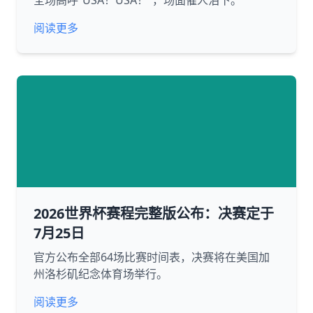
全场高呼“USA！USA！”，场面催人泪下。
阅读更多
2026世界杯赛程完整版公布：决赛定于
7月25日
官方公布全部64场比赛时间表，决赛将在美国加
州洛杉矶纪念体育场举行。
阅读更多