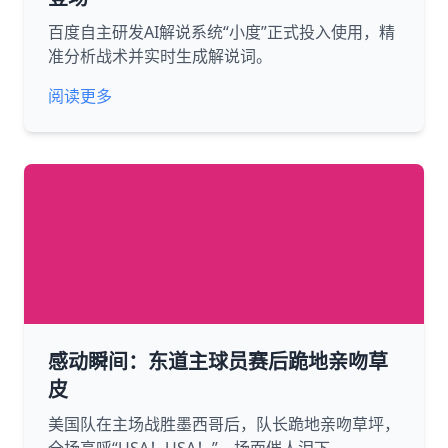
百度自主研发AI解说系统“小度”正式投入使用，精
准分析战术并实时生成解说词。
阅读更多
感动瞬间：东道主球员赛后跪地亲吻草
皮
美国队在主场战胜墨西哥后，队长跪地亲吻草坪，