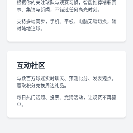
根据你的关注球队与观赛习惯，智能推荐精彩赛
事、集锦与新闻，不错过任何高光时刻。
支持多端同步，手机、平板、电脑无缝切换，随
时随地追球。
互动社区
与数百万球迷实时聊天、预测比分、发表观点，
赢取积分兑换周边礼品。
每日热门话题、投票、竞猜活动，让观赛不再孤
单。