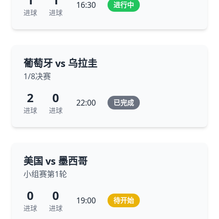
16:30
进行中
进球
进球
葡萄牙 vs 乌拉圭
1/8决赛
2
0
22:00
已完成
进球
进球
美国 vs 墨西哥
小组赛第1轮
0
0
19:00
待开始
进球
进球