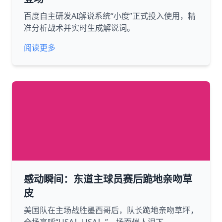
百度自主研发AI解说系统“小度”正式投入使用，精
准分析战术并实时生成解说词。
阅读更多
感动瞬间：东道主球员赛后跪地亲吻草
皮
美国队在主场战胜墨西哥后，队长跪地亲吻草坪，