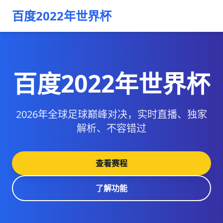
百度2022年世界杯
百度2022年世界杯
2026年全球足球巅峰对决，实时直播、独家
解析、不容错过
查看赛程
了解功能