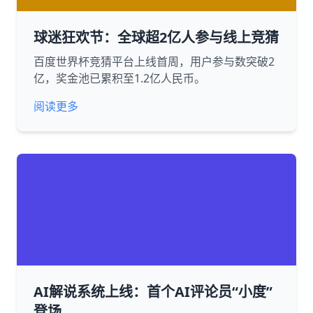
球迷狂欢节：全球超2亿人参与线上竞猜
百度世界杯竞猜平台上线首周，用户参与数突破2
亿，奖金池已累积至1.2亿人民币。
阅读更多
AI解说系统上线：首个AI评论员“小度”
登场