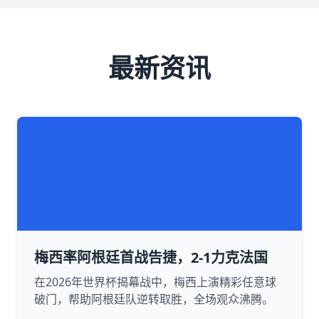
最新资讯
梅西率阿根廷首战告捷，2-1力克法国
在2026年世界杯揭幕战中，梅西上演精彩任意球
破门，帮助阿根廷队逆转取胜，全场观众沸腾。