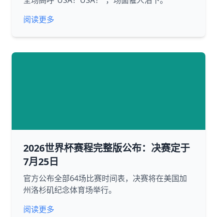
全场高呼“USA！USA！”，场面催人泪下。
阅读更多
2026世界杯赛程完整版公布：决赛定于
7月25日
官方公布全部64场比赛时间表，决赛将在美国加
州洛杉矶纪念体育场举行。
阅读更多