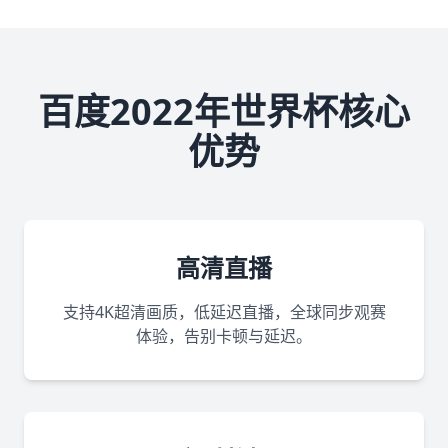
百度2022年世界杯核心
优势
高清直播
支持4K超清画质，低延迟直播，全球同步观赛
体验，告别卡顿与延迟。