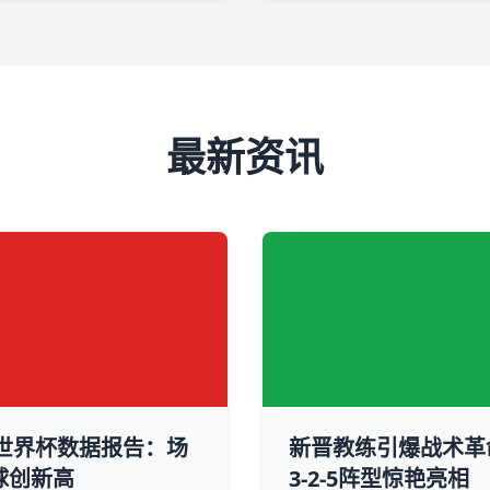
最新资讯
6世界杯数据报告：场
新晋教练引爆战术革
球创新高
3-2-5阵型惊艳亮相