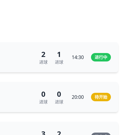
2
1
14:30
进行中
进球
进球
0
0
20:00
待开始
进球
进球
3
2