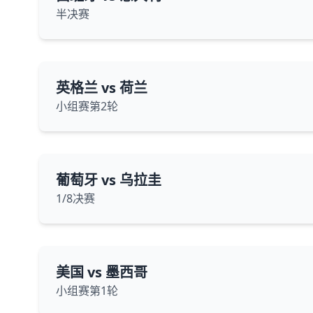
半决赛
英格兰 vs 荷兰
小组赛第2轮
葡萄牙 vs 乌拉圭
1/8决赛
美国 vs 墨西哥
小组赛第1轮