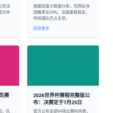
以灵活
根据百度大数据分析，巴西队夺
成为本
冠概率达34%，法国紧随其后，
传统强队仍占主导。
阅读更多
员赛
2026世界杯赛程完整版公
布：决赛定于7月25日
后，队
官方公布全部64场比赛时间表，