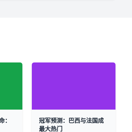
命：
冠军预测：巴西与法国成
最大热门