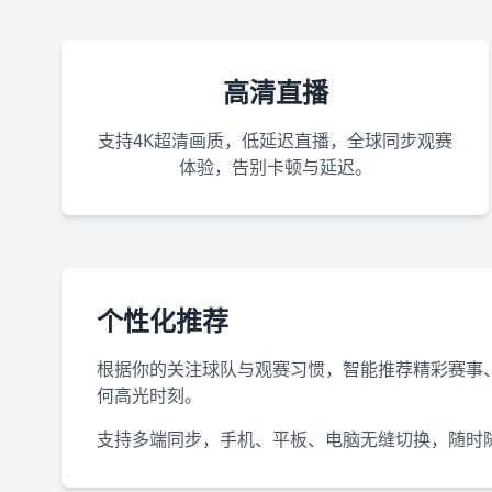
高清直播
支持4K超清画质，低延迟直播，全球同步观赛
体验，告别卡顿与延迟。
个性化推荐
根据你的关注球队与观赛习惯，智能推荐精彩赛事
何高光时刻。
支持多端同步，手机、平板、电脑无缝切换，随时