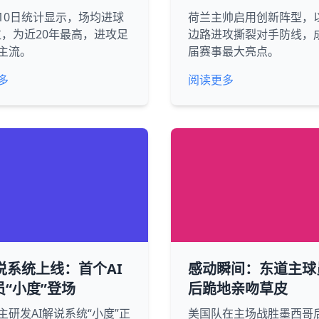
10日统计显示，场均进球
荷兰主帅启用创新阵型，
2粒，为近20年最高，进攻足
边路进攻撕裂对手防线，
主流。
届赛事最大亮点。
多
阅读更多
说系统上线：首个AI
感动瞬间：东道主球
员“小度”登场
后跪地亲吻草皮
主研发AI解说系统“小度”正
美国队在主场战胜墨西哥