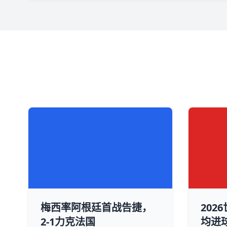
梅西率阿根廷首战告捷，
202
2-1力克法国
均进