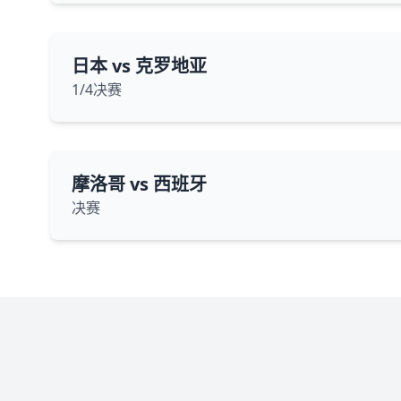
日本 vs 克罗地亚
1/4决赛
摩洛哥 vs 西班牙
决赛