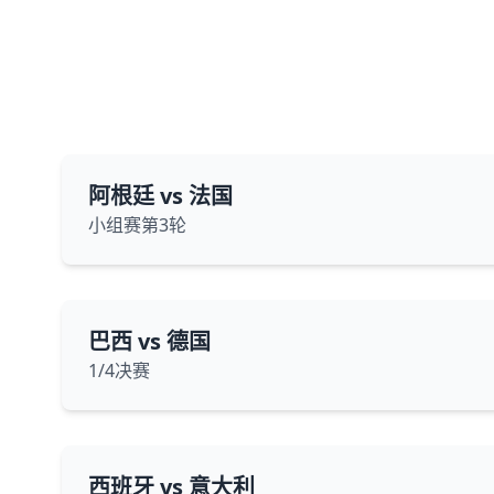
阿根廷 vs 法国
小组赛第3轮
巴西 vs 德国
1/4决赛
西班牙 vs 意大利