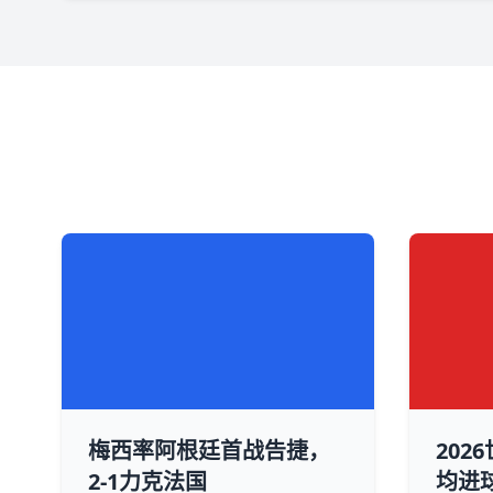
梅西率阿根廷首战告捷，
202
2-1力克法国
均进