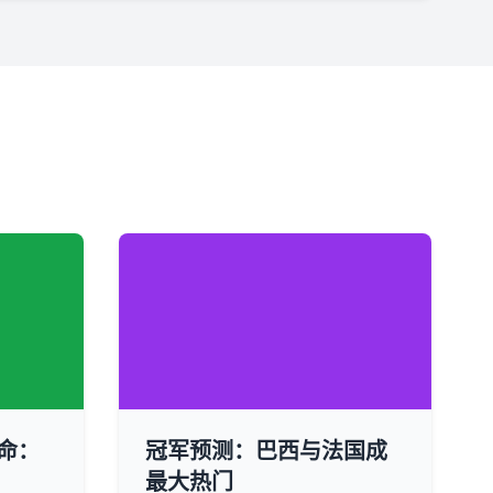
命：
冠军预测：巴西与法国成
最大热门