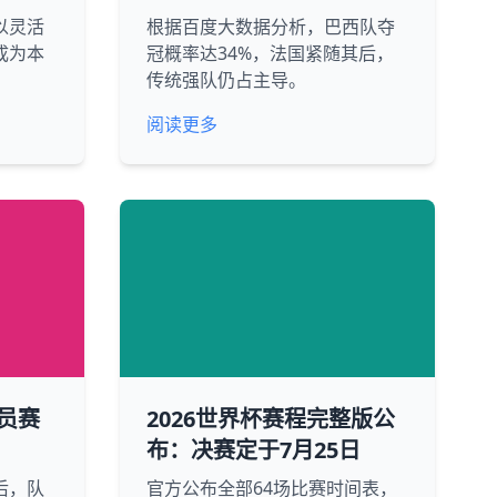
以灵活
根据百度大数据分析，巴西队夺
成为本
冠概率达34%，法国紧随其后，
传统强队仍占主导。
阅读更多
员赛
2026世界杯赛程完整版公
布：决赛定于7月25日
后，队
官方公布全部64场比赛时间表，