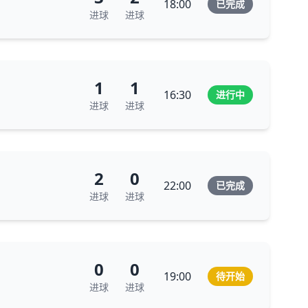
18:00
已完成
进球
进球
1
1
16:30
进行中
进球
进球
2
0
22:00
已完成
进球
进球
0
0
19:00
待开始
进球
进球