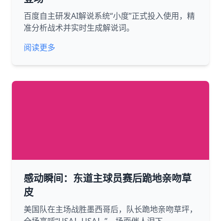
百度自主研发AI解说系统“小度”正式投入使用，精
准分析战术并实时生成解说词。
阅读更多
感动瞬间：东道主球员赛后跪地亲吻草
皮
美国队在主场战胜墨西哥后，队长跪地亲吻草坪，