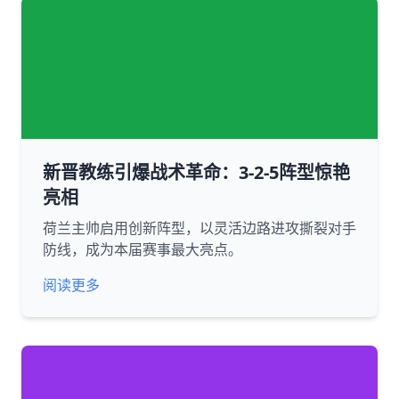
新晋教练引爆战术革命：3-2-5阵型惊艳
亮相
荷兰主帅启用创新阵型，以灵活边路进攻撕裂对手
防线，成为本届赛事最大亮点。
阅读更多