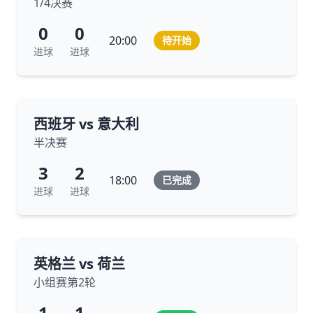
1/4决赛
0
0
20:00
待开始
进球
进球
西班牙 vs 意大利
半决赛
3
2
18:00
已完成
进球
进球
英格兰 vs 荷兰
小组赛第2轮
1
1