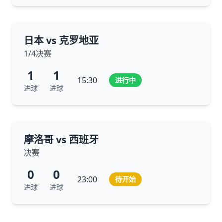
日本 vs 克罗地亚
1/4决赛
1
1
15:30
进行中
进球
进球
摩洛哥 vs 西班牙
决赛
0
0
23:00
待开始
进球
进球