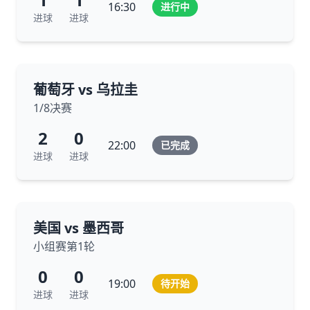
16:30
进行中
进球
进球
葡萄牙 vs 乌拉圭
1/8决赛
2
0
22:00
已完成
进球
进球
美国 vs 墨西哥
小组赛第1轮
0
0
19:00
待开始
进球
进球