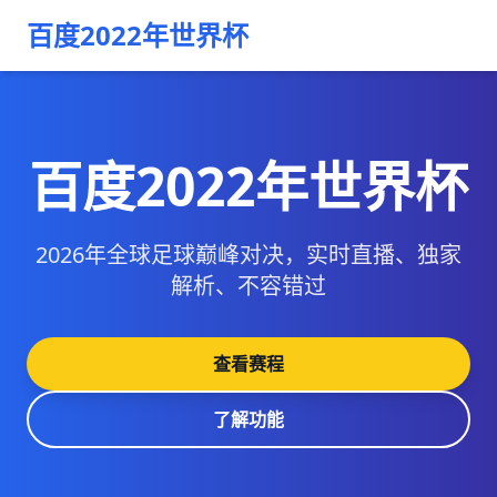
百度2022年世界杯
百度2022年世界杯
2026年全球足球巅峰对决，实时直播、独家
解析、不容错过
查看赛程
了解功能