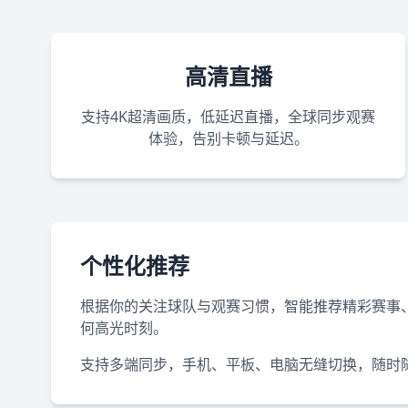
高清直播
支持4K超清画质，低延迟直播，全球同步观赛
体验，告别卡顿与延迟。
个性化推荐
根据你的关注球队与观赛习惯，智能推荐精彩赛事
何高光时刻。
支持多端同步，手机、平板、电脑无缝切换，随时