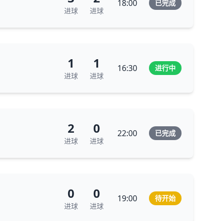
18:00
已完成
进球
进球
1
1
16:30
进行中
进球
进球
2
0
22:00
已完成
进球
进球
0
0
19:00
待开始
进球
进球