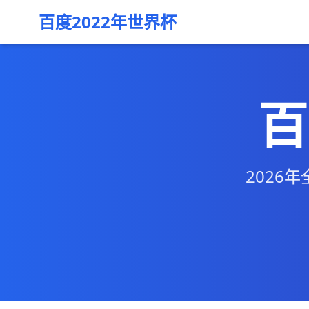
百度2022年世界杯
百
2026