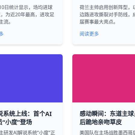
10日统计显示，场均进球
荷兰主帅启用创新阵型，
2粒，为近20年最高，进攻足
边路进攻撕裂对手防线，
主流。
届赛事最大亮点。
多
阅读更多
说系统上线：首个AI
感动瞬间：东道主球
员“小度”登场
后跪地亲吻草皮
主研发AI解说系统“小度”正
美国队在主场战胜墨西哥