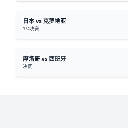
日本 vs 克罗地亚
1/4决赛
摩洛哥 vs 西班牙
决赛