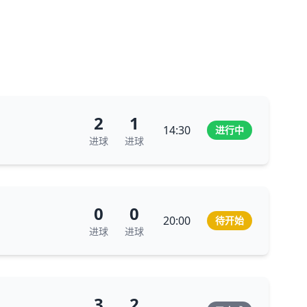
2
1
14:30
进行中
进球
进球
0
0
20:00
待开始
进球
进球
3
2