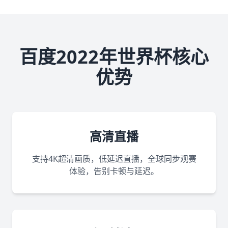
百度2022年世界杯核心
优势
高清直播
支持4K超清画质，低延迟直播，全球同步观赛
体验，告别卡顿与延迟。