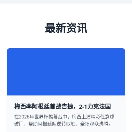
最新资讯
梅西率阿根廷首战告捷，2-1力克法国
在2026年世界杯揭幕战中，梅西上演精彩任意球
破门，帮助阿根廷队逆转取胜，全场观众沸腾。