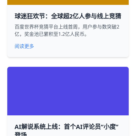
球迷狂欢节：全球超2亿人参与线上竞猜
百度世界杯竞猜平台上线首周，用户参与数突破2
亿，奖金池已累积至1.2亿人民币。
阅读更多
AI解说系统上线：首个AI评论员“小度”
登场