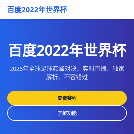
百度2022年世界杯
百度2022年世界杯
2026年全球足球巅峰对决，实时直播、独家
解析、不容错过
查看赛程
了解功能