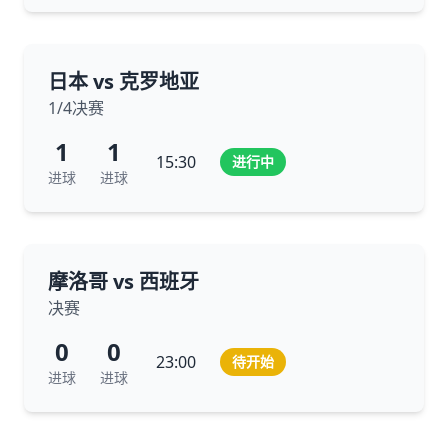
日本 vs 克罗地亚
1/4决赛
1
1
15:30
进行中
进球
进球
摩洛哥 vs 西班牙
决赛
0
0
23:00
待开始
进球
进球