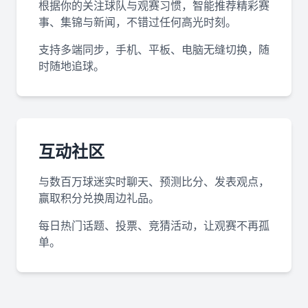
根据你的关注球队与观赛习惯，智能推荐精彩赛
事、集锦与新闻，不错过任何高光时刻。
支持多端同步，手机、平板、电脑无缝切换，随
时随地追球。
互动社区
与数百万球迷实时聊天、预测比分、发表观点，
赢取积分兑换周边礼品。
每日热门话题、投票、竞猜活动，让观赛不再孤
单。