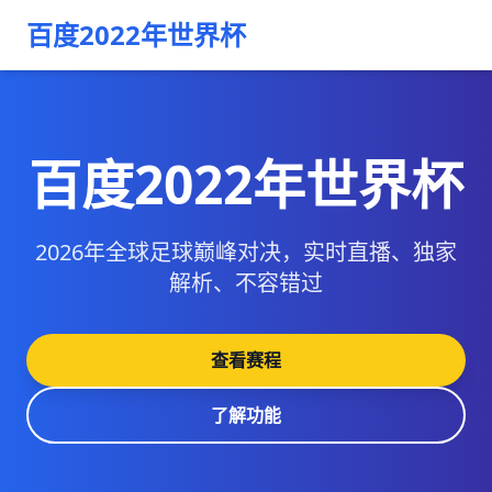
百度2022年世界杯
百度2022年世界杯
2026年全球足球巅峰对决，实时直播、独家
解析、不容错过
查看赛程
了解功能