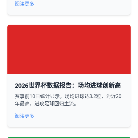
阅读更多
2026世界杯数据报告：场均进球创新高
赛事前10日统计显示，场均进球达3.2粒，为近20
年最高，进攻足球回归主流。
阅读更多