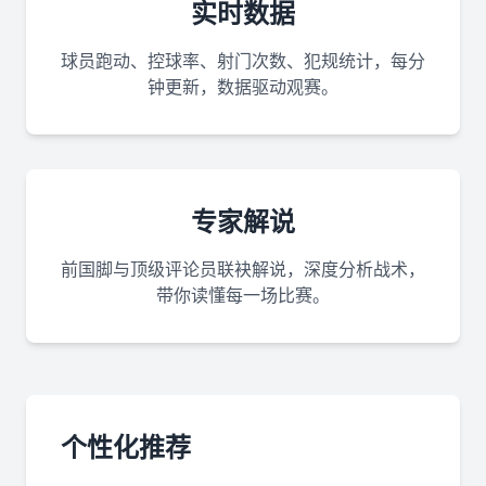
实时数据
球员跑动、控球率、射门次数、犯规统计，每分
钟更新，数据驱动观赛。
专家解说
前国脚与顶级评论员联袂解说，深度分析战术，
带你读懂每一场比赛。
个性化推荐