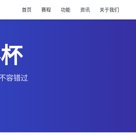
首页
赛程
功能
资讯
关于我们
界杯
、不容错过