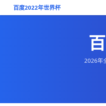
百度2022年世界杯
百
2026