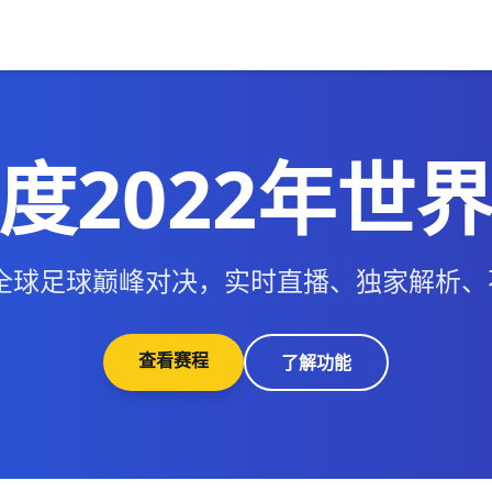
度2022年世
年全球足球巅峰对决，实时直播、独家解析
查看赛程
了解功能