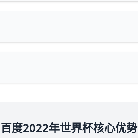
百度2022年世界杯核心优势