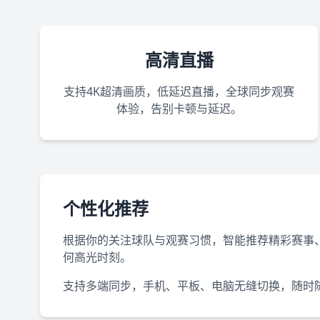
高清直播
支持4K超清画质，低延迟直播，全球同步观赛
体验，告别卡顿与延迟。
个性化推荐
根据你的关注球队与观赛习惯，智能推荐精彩赛事
何高光时刻。
支持多端同步，手机、平板、电脑无缝切换，随时