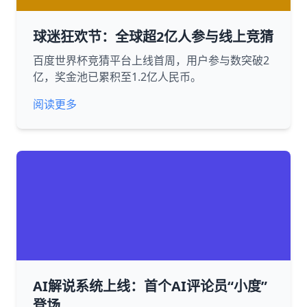
球迷狂欢节：全球超2亿人参与线上竞猜
百度世界杯竞猜平台上线首周，用户参与数突破2
亿，奖金池已累积至1.2亿人民币。
阅读更多
AI解说系统上线：首个AI评论员“小度”
登场