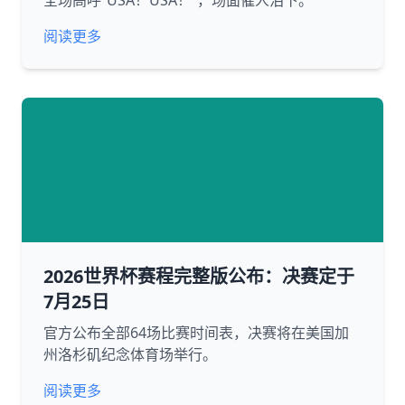
全场高呼“USA！USA！”，场面催人泪下。
阅读更多
2026世界杯赛程完整版公布：决赛定于
7月25日
官方公布全部64场比赛时间表，决赛将在美国加
州洛杉矶纪念体育场举行。
阅读更多