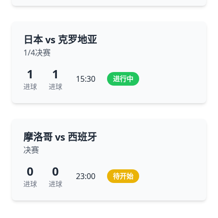
日本 vs 克罗地亚
1/4决赛
1
1
15:30
进行中
进球
进球
摩洛哥 vs 西班牙
决赛
0
0
23:00
待开始
进球
进球