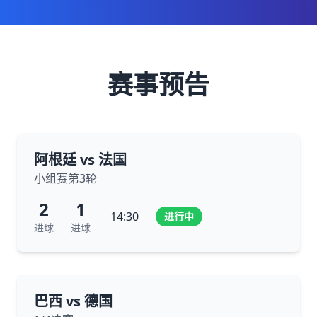
赛事预告
阿根廷 vs 法国
小组赛第3轮
2
1
14:30
进行中
进球
进球
巴西 vs 德国