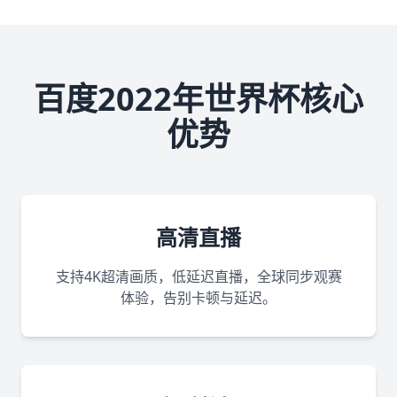
百度2022年世界杯核心
优势
高清直播
支持4K超清画质，低延迟直播，全球同步观赛
体验，告别卡顿与延迟。