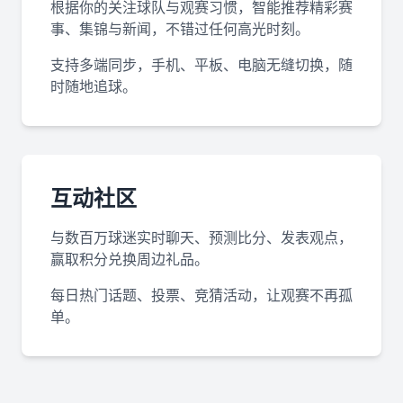
根据你的关注球队与观赛习惯，智能推荐精彩赛
事、集锦与新闻，不错过任何高光时刻。
支持多端同步，手机、平板、电脑无缝切换，随
时随地追球。
互动社区
与数百万球迷实时聊天、预测比分、发表观点，
赢取积分兑换周边礼品。
每日热门话题、投票、竞猜活动，让观赛不再孤
单。