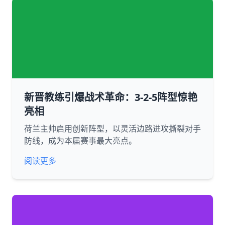
新晋教练引爆战术革命：3-2-5阵型惊艳
亮相
荷兰主帅启用创新阵型，以灵活边路进攻撕裂对手
防线，成为本届赛事最大亮点。
阅读更多