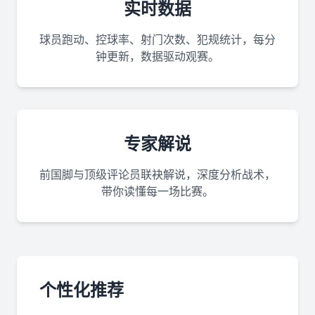
实时数据
球员跑动、控球率、射门次数、犯规统计，每分
钟更新，数据驱动观赛。
专家解说
前国脚与顶级评论员联袂解说，深度分析战术，
带你读懂每一场比赛。
个性化推荐