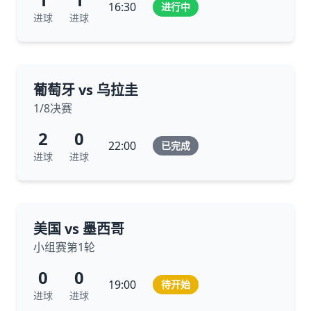
16:30
进行中
进球
进球
葡萄牙 vs 乌拉圭
1/8决赛
2
0
22:00
已完成
进球
进球
美国 vs 墨西哥
小组赛第1轮
0
0
19:00
待开始
进球
进球