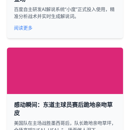
百度自主研发AI解说系统“小度”正式投入使用，精
准分析战术并实时生成解说词。
阅读更多
感动瞬间：东道主球员赛后跪地亲吻草
皮
美国队在主场战胜墨西哥后，队长跪地亲吻草坪，