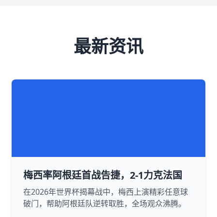
最新资讯
梅西率阿根廷首战告捷，2-1力克法国
在2026年世界杯揭幕战中，梅西上演精彩任意球
破门，帮助阿根廷队逆转取胜，全场观众沸腾。