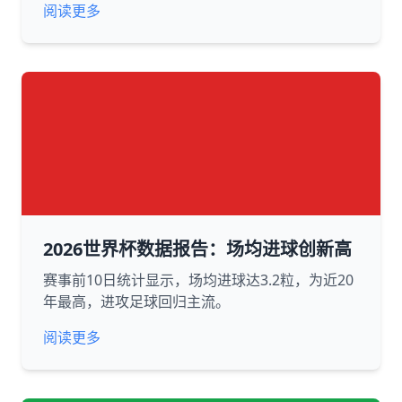
阅读更多
2026世界杯数据报告：场均进球创新高
赛事前10日统计显示，场均进球达3.2粒，为近20
年最高，进攻足球回归主流。
阅读更多