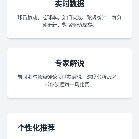
实时数据
球员跑动、控球率、射门次数、犯规统计，每分
钟更新，数据驱动观赛。
专家解说
前国脚与顶级评论员联袂解说，深度分析战术，
带你读懂每一场比赛。
个性化推荐