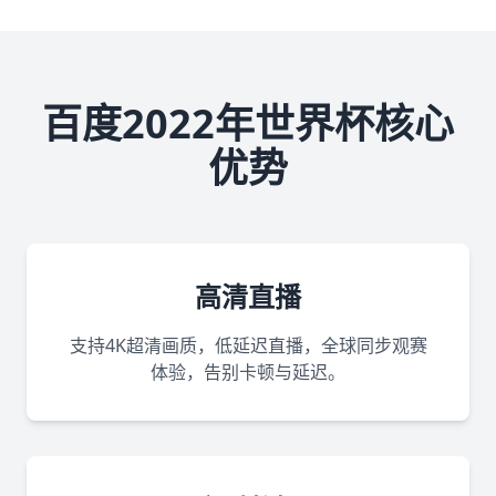
百度2022年世界杯核心
优势
高清直播
支持4K超清画质，低延迟直播，全球同步观赛
体验，告别卡顿与延迟。