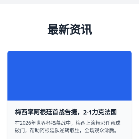
最新资讯
梅西率阿根廷首战告捷，2-1力克法国
在2026年世界杯揭幕战中，梅西上演精彩任意球
破门，帮助阿根廷队逆转取胜，全场观众沸腾。