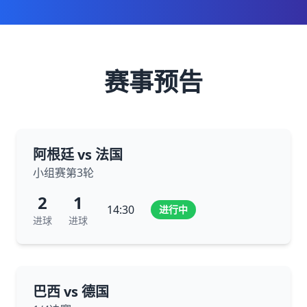
赛事预告
阿根廷 vs 法国
小组赛第3轮
2
1
14:30
进行中
进球
进球
巴西 vs 德国