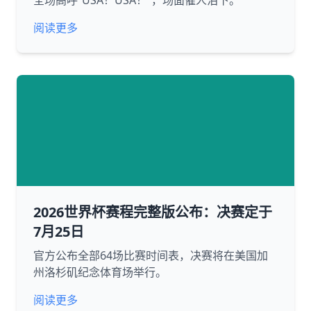
全场高呼“USA！USA！”，场面催人泪下。
阅读更多
2026世界杯赛程完整版公布：决赛定于
7月25日
官方公布全部64场比赛时间表，决赛将在美国加
州洛杉矶纪念体育场举行。
阅读更多