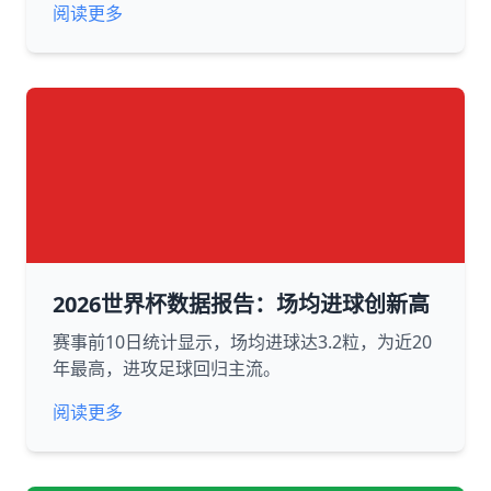
阅读更多
2026世界杯数据报告：场均进球创新高
赛事前10日统计显示，场均进球达3.2粒，为近20
年最高，进攻足球回归主流。
阅读更多