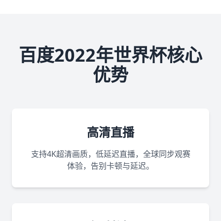
百度2022年世界杯核心
优势
高清直播
支持4K超清画质，低延迟直播，全球同步观赛
体验，告别卡顿与延迟。