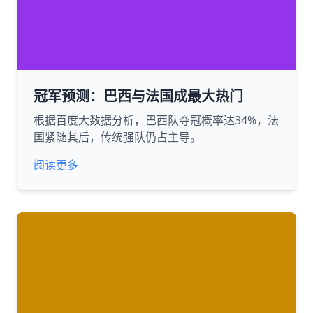
冠军预测：巴西与法国成最大热门
根据百度大数据分析，巴西队夺冠概率达34%，法
国紧随其后，传统强队仍占主导。
阅读更多