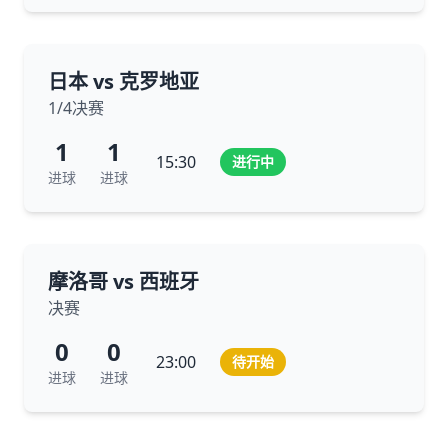
日本 vs 克罗地亚
1/4决赛
1
1
15:30
进行中
进球
进球
摩洛哥 vs 西班牙
决赛
0
0
23:00
待开始
进球
进球