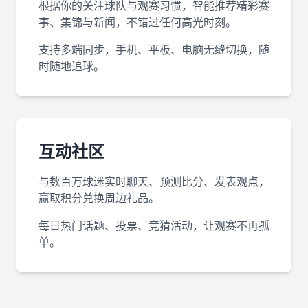
根据你的关注球队与观赛习惯，智能推荐精彩赛
事、集锦与新闻，不错过任何高光时刻。
支持多端同步，手机、平板、电脑无缝切换，随
时随地追球。
互动社区
与数百万球迷实时聊天、预测比分、发表观点，
赢取积分兑换周边礼品。
每日热门话题、投票、竞猜活动，让观赛不再孤
单。