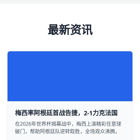
最新资讯
梅西率阿根廷首战告捷，2-1力克法国
在2026年世界杯揭幕战中，梅西上演精彩任意球
破门，帮助阿根廷队逆转取胜，全场观众沸腾。