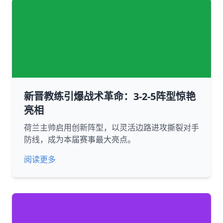
新晋教练引爆战术革命：3-2-5阵型惊艳
亮相
荷兰主帅启用创新阵型，以灵活边路进攻撕裂对手
防线，成为本届赛事最大亮点。
阅读更多