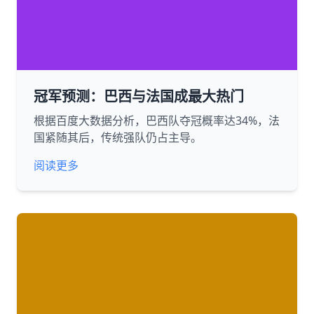
冠军预测：巴西与法国成最大热门
根据百度大数据分析，巴西队夺冠概率达34%，法
国紧随其后，传统强队仍占主导。
阅读更多