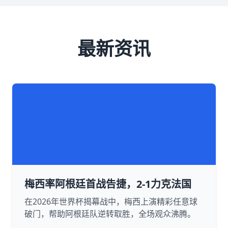
最新资讯
梅西率阿根廷首战告捷，2-1力克法国
在2026年世界杯揭幕战中，梅西上演精彩任意球
破门，帮助阿根廷队逆转取胜，全场观众沸腾。