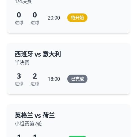
1/4决赛
0
0
20:00
待开始
进球
进球
西班牙 vs 意大利
半决赛
3
2
18:00
已完成
进球
进球
英格兰 vs 荷兰
小组赛第2轮
1
1