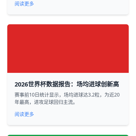
阅读更多
2026世界杯数据报告：场均进球创新高
赛事前10日统计显示，场均进球达3.2粒，为近20
年最高，进攻足球回归主流。
阅读更多