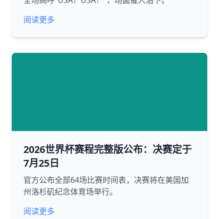
全场高呼“USA！USA！”，场面催人泪下。
阅读更多
2026世界杯赛程完整版公布：决赛定于
7月25日
官方公布全部64场比赛时间表，决赛将在美国加
州洛杉矶纪念体育场举行。
阅读更多