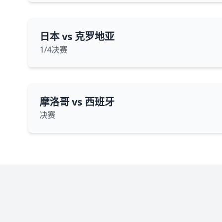
日本 vs 克罗地亚
1/4决赛
摩洛哥 vs 西班牙
决赛