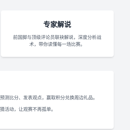
专家解说
前国脚与顶级评论员联袂解说，深度分析战
术，带你读懂每一场比赛。
预测比分、发表观点，赢取积分兑换周边礼品。
猜活动，让观赛不再孤单。