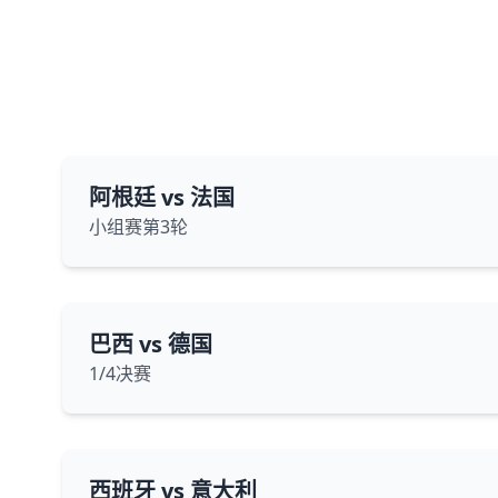
阿根廷 vs 法国
小组赛第3轮
巴西 vs 德国
1/4决赛
西班牙 vs 意大利