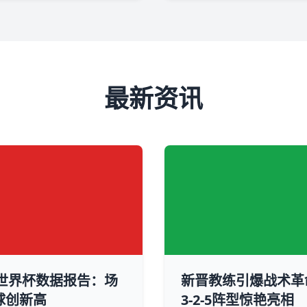
最新资讯
6世界杯数据报告：场
新晋教练引爆战术革
球创新高
3-2-5阵型惊艳亮相