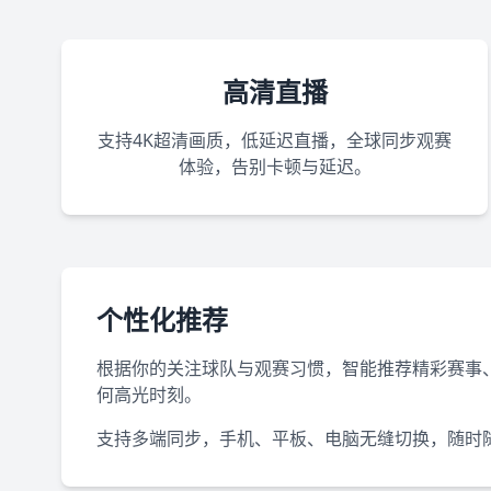
高清直播
支持4K超清画质，低延迟直播，全球同步观赛
体验，告别卡顿与延迟。
个性化推荐
根据你的关注球队与观赛习惯，智能推荐精彩赛事
何高光时刻。
支持多端同步，手机、平板、电脑无缝切换，随时