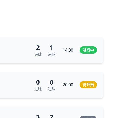
2
1
14:30
进行中
进球
进球
0
0
20:00
待开始
进球
进球
3
2