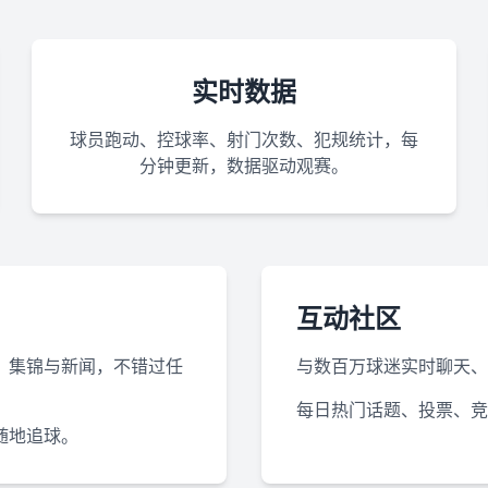
实时数据
球员跑动、控球率、射门次数、犯规统计，每
分钟更新，数据驱动观赛。
互动社区
、集锦与新闻，不错过任
与数百万球迷实时聊天、
每日热门话题、投票、竞
随地追球。