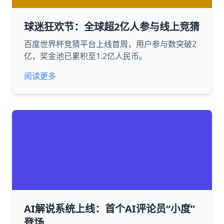
球迷狂欢节：全球超2亿人参与线上竞猜
百度世界杯竞猜平台上线首周，用户参与数突破2
亿，奖金池已累积至1.2亿人民币。
阅读更多
AI解说系统上线：首个AI评论员“小度”
登场