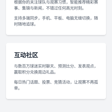
根据你的关注球队与观赛习惯，智能推荐精彩赛
事、集锦与新闻，不错过任何高光时刻。
支持多端同步，手机、平板、电脑无缝切换，随
时随地追球。
互动社区
与数百万球迷实时聊天、预测比分、发表观点，
赢取积分兑换周边礼品。
每日热门话题、投票、竞猜活动，让观赛不再孤
单。