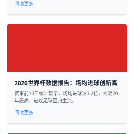
阅读更多
2026世界杯数据报告：场均进球创新高
赛事前10日统计显示，场均进球达3.2粒，为近20
年最高，进攻足球回归主流。
阅读更多