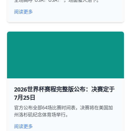
全场高呼“USA！USA！”，场面催人泪下。
阅读更多
2026世界杯赛程完整版公布：决赛定于
7月25日
官方公布全部64场比赛时间表，决赛将在美国加
州洛杉矶纪念体育场举行。
阅读更多