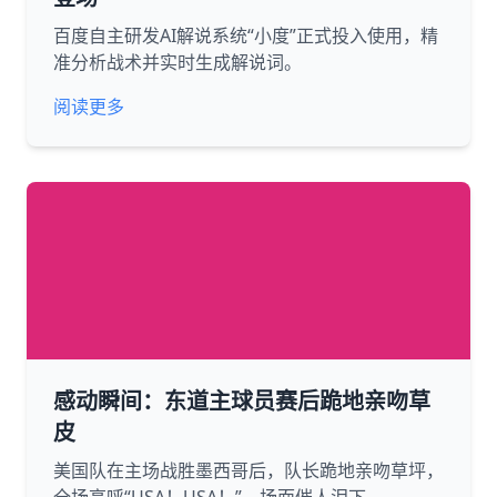
百度自主研发AI解说系统“小度”正式投入使用，精
准分析战术并实时生成解说词。
阅读更多
感动瞬间：东道主球员赛后跪地亲吻草
皮
美国队在主场战胜墨西哥后，队长跪地亲吻草坪，