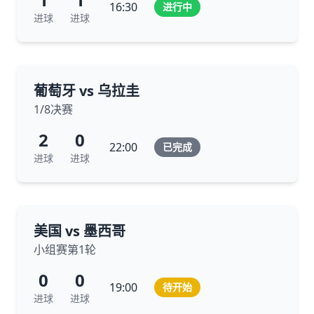
16:30
进行中
进球
进球
葡萄牙 vs 乌拉圭
1/8决赛
2
0
22:00
已完成
进球
进球
美国 vs 墨西哥
小组赛第1轮
0
0
19:00
待开始
进球
进球