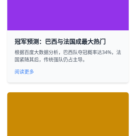
冠军预测：巴西与法国成最大热门
根据百度大数据分析，巴西队夺冠概率达34%，法
国紧随其后，传统强队仍占主导。
阅读更多