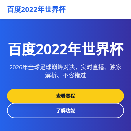
百度2022年世界杯
百度2022年世界杯
2026年全球足球巅峰对决，实时直播、独家
解析、不容错过
查看赛程
了解功能