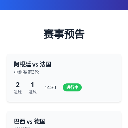
赛事预告
阿根廷 vs 法国
小组赛第3轮
2
1
14:30
进行中
进球
进球
巴西 vs 德国