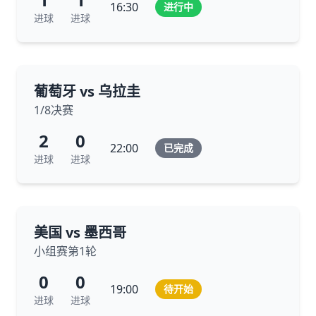
16:30
进行中
进球
进球
葡萄牙 vs 乌拉圭
1/8决赛
2
0
22:00
已完成
进球
进球
美国 vs 墨西哥
小组赛第1轮
0
0
19:00
待开始
进球
进球