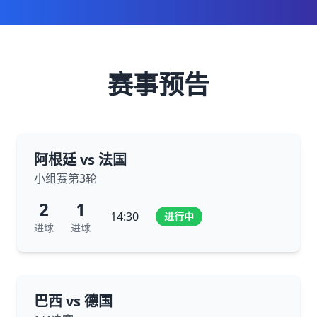
赛事预告
阿根廷 vs 法国
小组赛第3轮
2
1
14:30
进行中
进球
进球
巴西 vs 德国