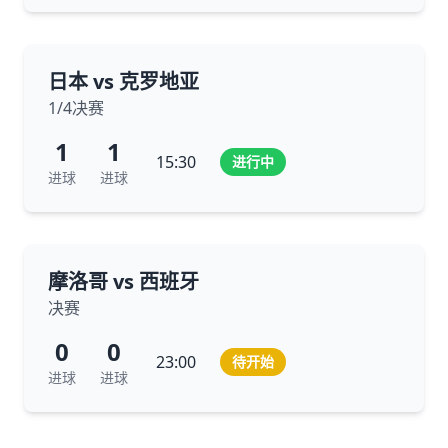
日本 vs 克罗地亚
1/4决赛
1
1
15:30
进行中
进球
进球
摩洛哥 vs 西班牙
决赛
0
0
23:00
待开始
进球
进球