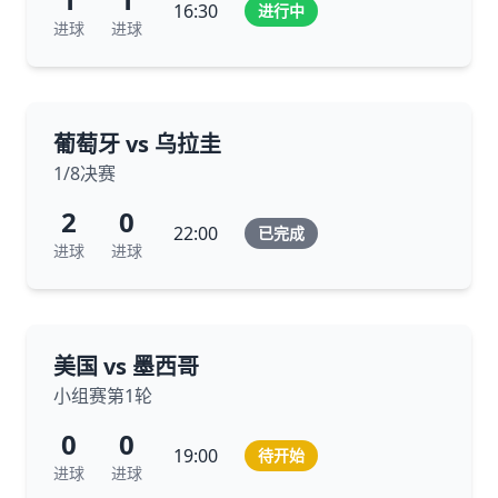
16:30
进行中
进球
进球
葡萄牙 vs 乌拉圭
1/8决赛
2
0
22:00
已完成
进球
进球
美国 vs 墨西哥
小组赛第1轮
0
0
19:00
待开始
进球
进球