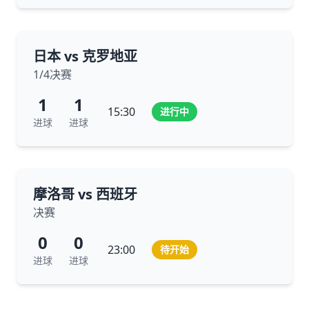
日本 vs 克罗地亚
1/4决赛
1
1
15:30
进行中
进球
进球
摩洛哥 vs 西班牙
决赛
0
0
23:00
待开始
进球
进球