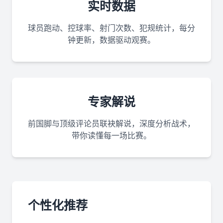
实时数据
球员跑动、控球率、射门次数、犯规统计，每分
钟更新，数据驱动观赛。
专家解说
前国脚与顶级评论员联袂解说，深度分析战术，
带你读懂每一场比赛。
个性化推荐