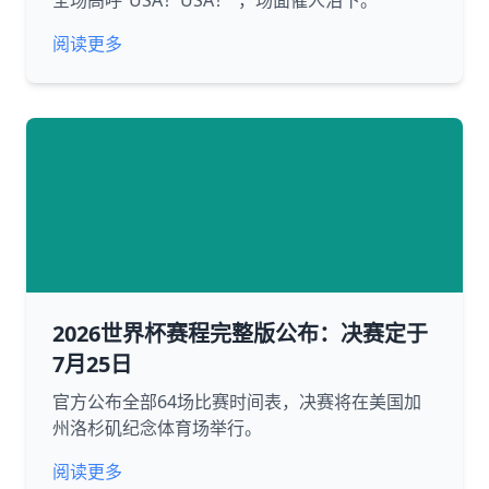
全场高呼“USA！USA！”，场面催人泪下。
阅读更多
2026世界杯赛程完整版公布：决赛定于
7月25日
官方公布全部64场比赛时间表，决赛将在美国加
州洛杉矶纪念体育场举行。
阅读更多