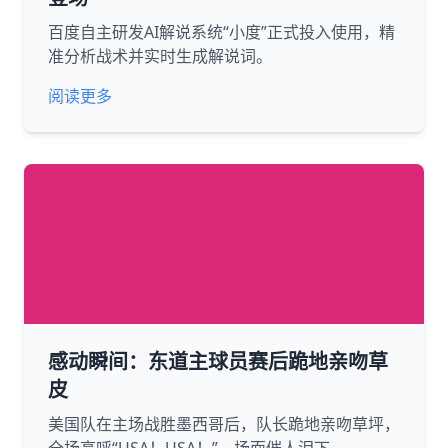
百度自主研发AI解说系统“小度”正式投入使用，精
准分析战术并实时生成解说词。
阅读更多
感动瞬间：东道主球员赛后跪地亲吻草
皮
美国队在主场战胜墨西哥后，队长跪地亲吻草坪，