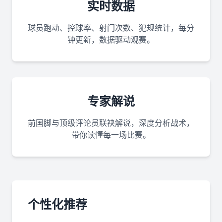
实时数据
球员跑动、控球率、射门次数、犯规统计，每分
钟更新，数据驱动观赛。
专家解说
前国脚与顶级评论员联袂解说，深度分析战术，
带你读懂每一场比赛。
个性化推荐