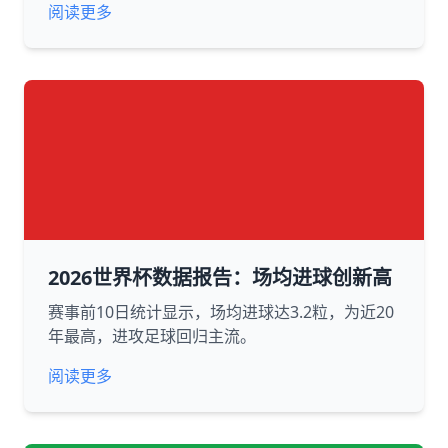
阅读更多
2026世界杯数据报告：场均进球创新高
赛事前10日统计显示，场均进球达3.2粒，为近20
年最高，进攻足球回归主流。
阅读更多