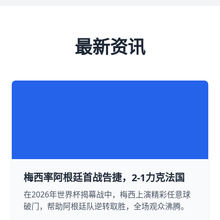
最新资讯
梅西率阿根廷首战告捷，2-1力克法国
在2026年世界杯揭幕战中，梅西上演精彩任意球
破门，帮助阿根廷队逆转取胜，全场观众沸腾。