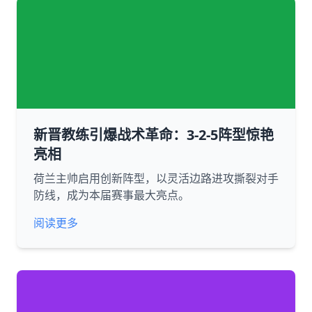
新晋教练引爆战术革命：3-2-5阵型惊艳
亮相
荷兰主帅启用创新阵型，以灵活边路进攻撕裂对手
防线，成为本届赛事最大亮点。
阅读更多