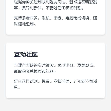
根据你的关注球队与观赛习惯，智能推荐精彩赛
事、集锦与新闻，不错过任何高光时刻。
支持多端同步，手机、平板、电脑无缝切换，随
时随地追球。
互动社区
与数百万球迷实时聊天、预测比分、发表观点，
赢取积分兑换周边礼品。
每日热门话题、投票、竞猜活动，让观赛不再孤
单。