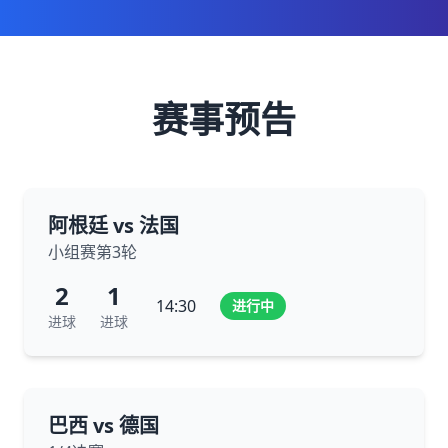
赛事预告
阿根廷 vs 法国
小组赛第3轮
2
1
14:30
进行中
进球
进球
巴西 vs 德国