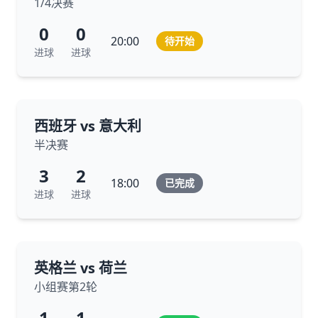
1/4决赛
0
0
20:00
待开始
进球
进球
西班牙 vs 意大利
半决赛
3
2
18:00
已完成
进球
进球
英格兰 vs 荷兰
小组赛第2轮
1
1