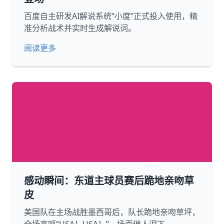
百度自主研发AI解说系统“小度”正式投入使用，精
准分析战术并实时生成解说词。
阅读更多
感动瞬间：东道主球员赛后跪地亲吻草
皮
美国队在主场战胜墨西哥后，队长跪地亲吻草坪，