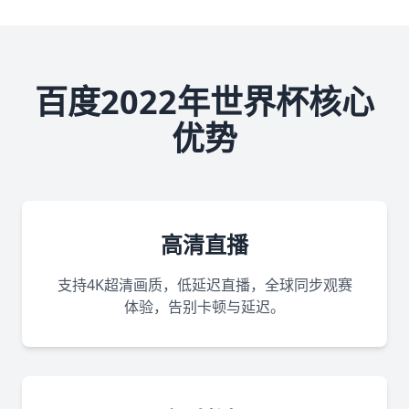
百度2022年世界杯核心
优势
高清直播
支持4K超清画质，低延迟直播，全球同步观赛
体验，告别卡顿与延迟。