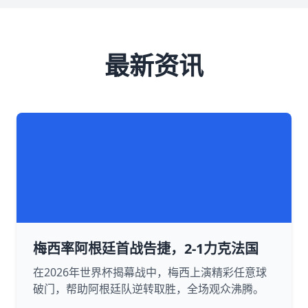
最新资讯
梅西率阿根廷首战告捷，2-1力克法国
在2026年世界杯揭幕战中，梅西上演精彩任意球
破门，帮助阿根廷队逆转取胜，全场观众沸腾。