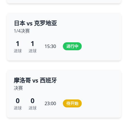
日本 vs 克罗地亚
1/4决赛
1
1
15:30
进行中
进球
进球
摩洛哥 vs 西班牙
决赛
0
0
23:00
待开始
进球
进球