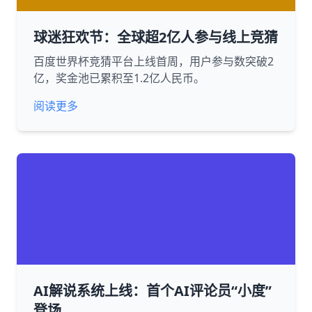
球迷狂欢节：全球超2亿人参与线上竞猜
百度世界杯竞猜平台上线首周，用户参与数突破2
亿，奖金池已累积至1.2亿人民币。
阅读更多
AI解说系统上线：首个AI评论员“小度”
登场