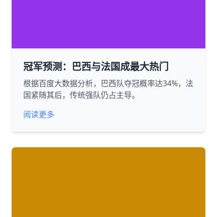
冠军预测：巴西与法国成最大热门
根据百度大数据分析，巴西队夺冠概率达34%，法
国紧随其后，传统强队仍占主导。
阅读更多