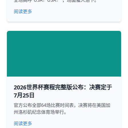
全场高呼“USA！USA！”，场面催人泪下。
阅读更多
2026世界杯赛程完整版公布：决赛定于
7月25日
官方公布全部64场比赛时间表，决赛将在美国加
州洛杉矶纪念体育场举行。
阅读更多