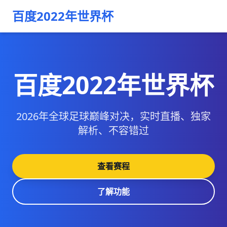
百度2022年世界杯
百度2022年世界杯
2026年全球足球巅峰对决，实时直播、独家
解析、不容错过
查看赛程
了解功能