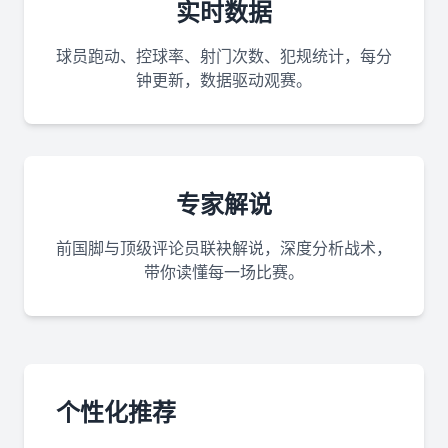
实时数据
球员跑动、控球率、射门次数、犯规统计，每分
钟更新，数据驱动观赛。
专家解说
前国脚与顶级评论员联袂解说，深度分析战术，
带你读懂每一场比赛。
个性化推荐