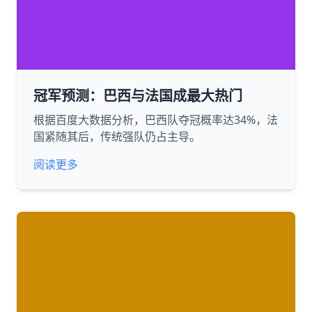
冠军预测：巴西与法国成最大热门
根据百度大数据分析，巴西队夺冠概率达34%，法
国紧随其后，传统强队仍占主导。
阅读更多