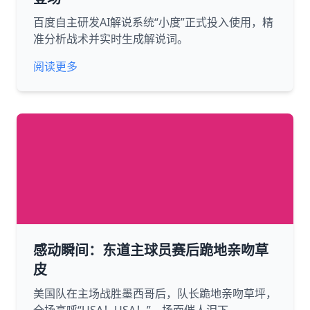
百度自主研发AI解说系统“小度”正式投入使用，精
准分析战术并实时生成解说词。
阅读更多
感动瞬间：东道主球员赛后跪地亲吻草
皮
美国队在主场战胜墨西哥后，队长跪地亲吻草坪，