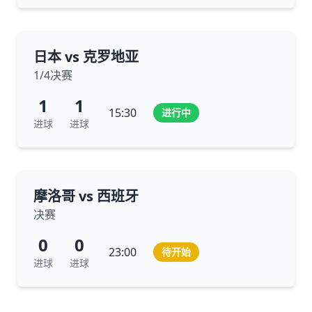
日本 vs 克罗地亚
1/4决赛
1
1
15:30
进行中
进球
进球
摩洛哥 vs 西班牙
决赛
0
0
23:00
待开始
进球
进球