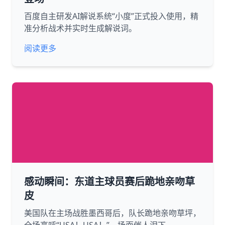
百度自主研发AI解说系统“小度”正式投入使用，精
准分析战术并实时生成解说词。
阅读更多
感动瞬间：东道主球员赛后跪地亲吻草
皮
美国队在主场战胜墨西哥后，队长跪地亲吻草坪，