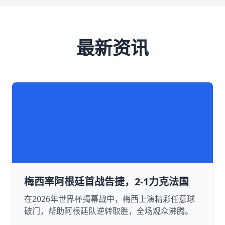
最新资讯
梅西率阿根廷首战告捷，2-1力克法国
在2026年世界杯揭幕战中，梅西上演精彩任意球
破门，帮助阿根廷队逆转取胜，全场观众沸腾。