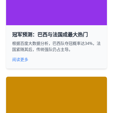
冠军预测：巴西与法国成最大热门
根据百度大数据分析，巴西队夺冠概率达34%，法
国紧随其后，传统强队仍占主导。
阅读更多