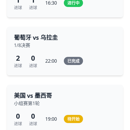
16:30
进行中
进球
进球
葡萄牙 vs 乌拉圭
1/8决赛
2
0
22:00
已完成
进球
进球
美国 vs 墨西哥
小组赛第1轮
0
0
19:00
待开始
进球
进球