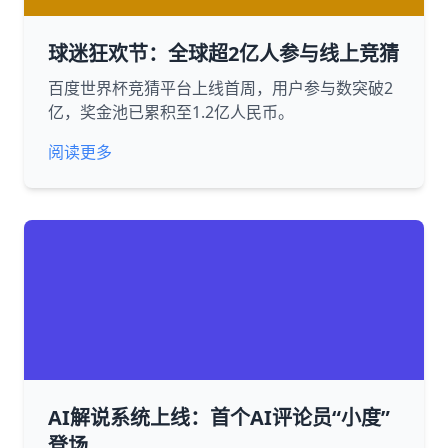
球迷狂欢节：全球超2亿人参与线上竞猜
百度世界杯竞猜平台上线首周，用户参与数突破2
亿，奖金池已累积至1.2亿人民币。
阅读更多
AI解说系统上线：首个AI评论员“小度”
登场