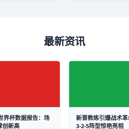
最新资讯
6世界杯数据报告：场
新晋教练引爆战术革
球创新高
3-2-5阵型惊艳亮相