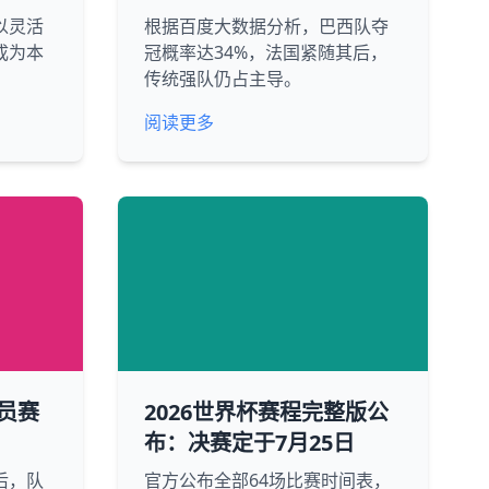
以灵活
根据百度大数据分析，巴西队夺
成为本
冠概率达34%，法国紧随其后，
传统强队仍占主导。
阅读更多
员赛
2026世界杯赛程完整版公
布：决赛定于7月25日
后，队
官方公布全部64场比赛时间表，