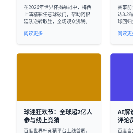
在2026年世界杯揭幕战中，梅西
赛事前
上演精彩任意球破门，帮助阿根
达3.
廷队逆转取胜，全场观众沸腾。
球回归
阅读更多
阅读更
球迷狂欢节：全球超2亿人
AI解
参与线上竞猜
评论
百度世界杯竞猜平台上线首周，
百度自