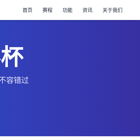
首页
赛程
功能
资讯
关于我们
界杯
、不容错过