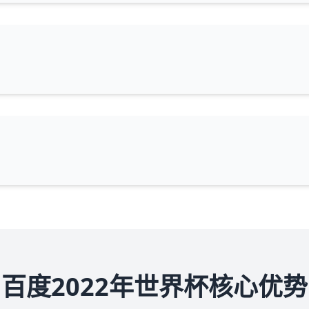
百度2022年世界杯核心优势