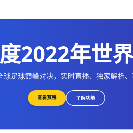
度2022年世
年全球足球巅峰对决，实时直播、独家解析
查看赛程
了解功能