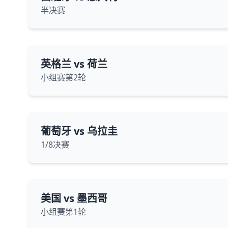
半决赛
英格兰 vs 荷兰
小组赛第2轮
葡萄牙 vs 乌拉圭
1/8决赛
美国 vs 墨西哥
小组赛第1轮