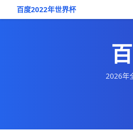
百度2022年世界杯
百
2026