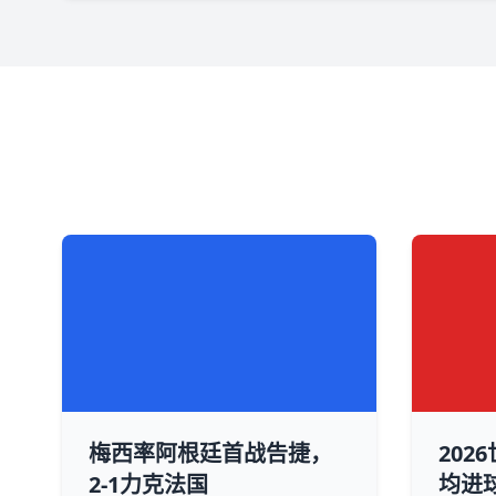
梅西率阿根廷首战告捷，
202
2-1力克法国
均进