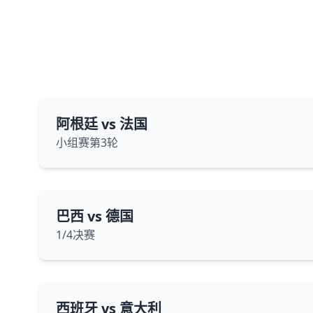
阿根廷 vs 法国
小组赛第3轮
巴西 vs 德国
1/4决赛
西班牙 vs 意大利