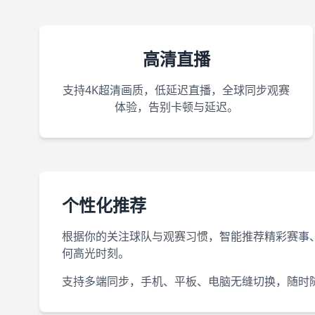
高清直播
支持4K超清画质，低延迟直播，全球同步观赛
体验，告别卡顿与延迟。
个性化推荐
根据你的关注球队与观赛习惯，智能推荐精彩赛事
何高光时刻。
支持多端同步，手机、平板、电脑无缝切换，随时