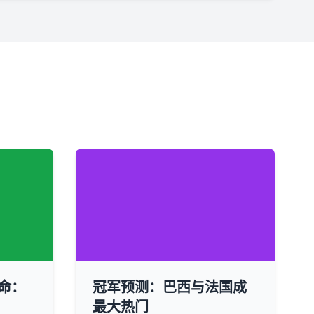
命：
冠军预测：巴西与法国成
最大热门