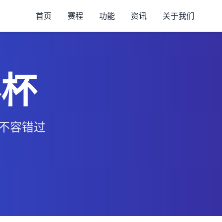
首页
赛程
功能
资讯
关于我们
界杯
、不容错过