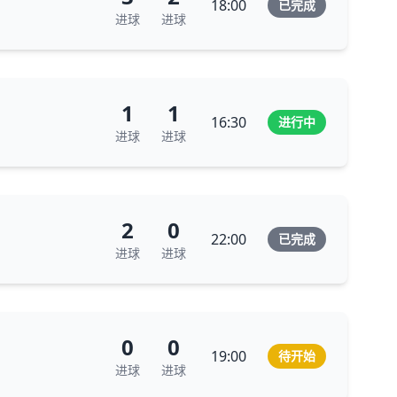
18:00
已完成
进球
进球
1
1
16:30
进行中
进球
进球
2
0
22:00
已完成
进球
进球
0
0
19:00
待开始
进球
进球