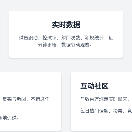
实时数据
球员跑动、控球率、射门次数、犯规统计，每
分钟更新，数据驱动观赛。
互动社区
、集锦与新闻，不错过任
与数百万球迷实时聊天、
每日热门话题、投票、竞
随地追球。