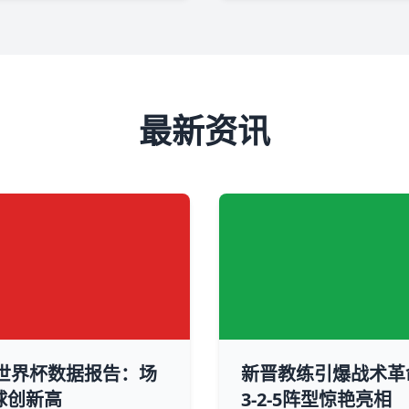
最新资讯
6世界杯数据报告：场
新晋教练引爆战术革
球创新高
3-2-5阵型惊艳亮相