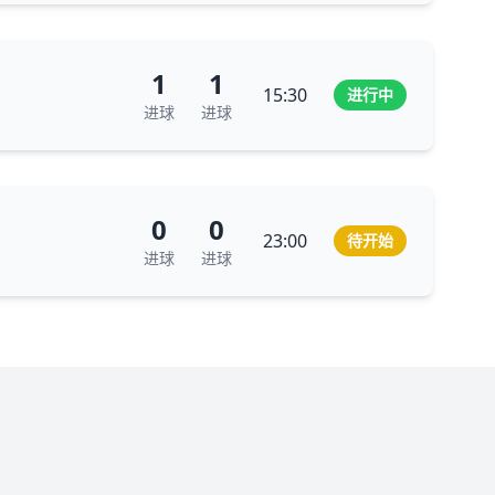
1
1
15:30
进行中
进球
进球
0
0
23:00
待开始
进球
进球