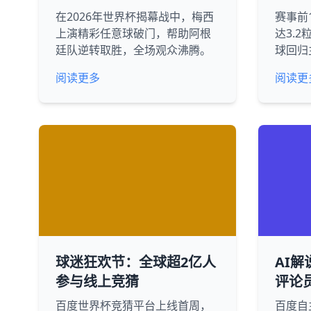
在2026年世界杯揭幕战中，梅西
赛事前
上演精彩任意球破门，帮助阿根
达3.
廷队逆转取胜，全场观众沸腾。
球回归
阅读更多
阅读更
球迷狂欢节：全球超2亿人
AI解
参与线上竞猜
评论
百度世界杯竞猜平台上线首周，
百度自