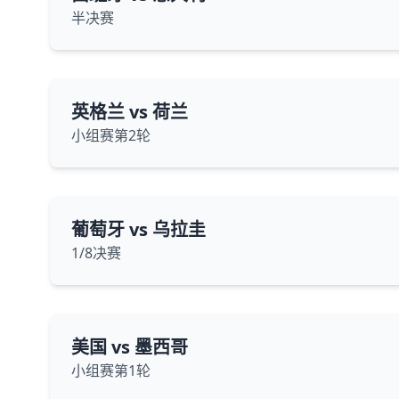
半决赛
英格兰 vs 荷兰
小组赛第2轮
葡萄牙 vs 乌拉圭
1/8决赛
美国 vs 墨西哥
小组赛第1轮