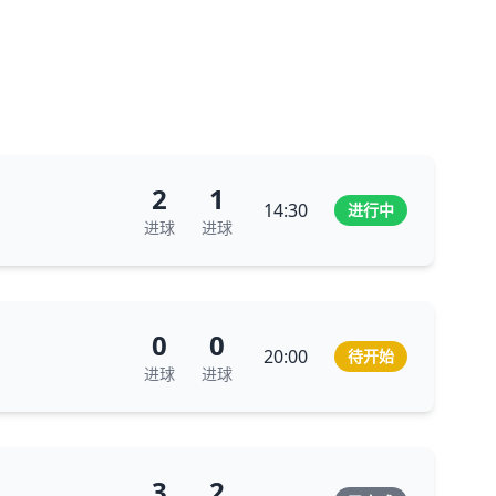
2
1
14:30
进行中
进球
进球
0
0
20:00
待开始
进球
进球
3
2