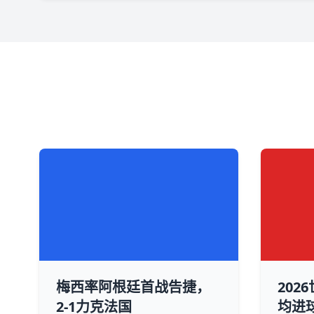
梅西率阿根廷首战告捷，
202
2-1力克法国
均进