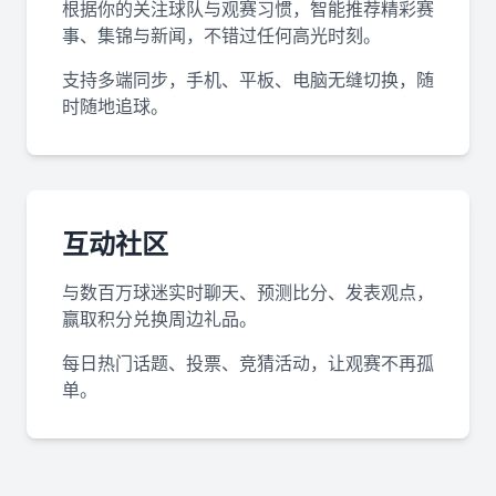
根据你的关注球队与观赛习惯，智能推荐精彩赛
事、集锦与新闻，不错过任何高光时刻。
支持多端同步，手机、平板、电脑无缝切换，随
时随地追球。
互动社区
与数百万球迷实时聊天、预测比分、发表观点，
赢取积分兑换周边礼品。
每日热门话题、投票、竞猜活动，让观赛不再孤
单。