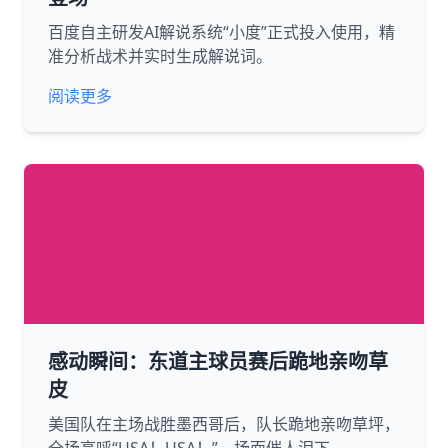
百度自主研发AI解说系统“小度”正式投入使用，精
准分析战术并实时生成解说词。
阅读更多
感动瞬间：东道主球员赛后跪地亲吻草
皮
美国队在主场战胜墨西哥后，队长跪地亲吻草坪，