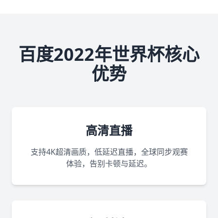
百度2022年世界杯核心
优势
高清直播
支持4K超清画质，低延迟直播，全球同步观赛
体验，告别卡顿与延迟。