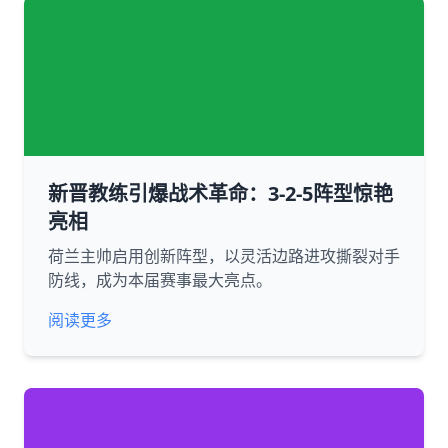
新晋教练引爆战术革命：3-2-5阵型惊艳
亮相
荷兰主帅启用创新阵型，以灵活边路进攻撕裂对手
防线，成为本届赛事最大亮点。
阅读更多