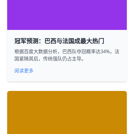
冠军预测：巴西与法国成最大热门
根据百度大数据分析，巴西队夺冠概率达34%，法
国紧随其后，传统强队仍占主导。
阅读更多