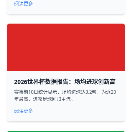
阅读更多
2026世界杯数据报告：场均进球创新高
赛事前10日统计显示，场均进球达3.2粒，为近20
年最高，进攻足球回归主流。
阅读更多