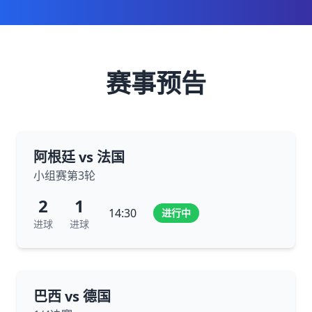
赛事预告
阿根廷 vs 法国
小组赛第3轮
2
1
14:30
进行中
进球
进球
巴西 vs 德国