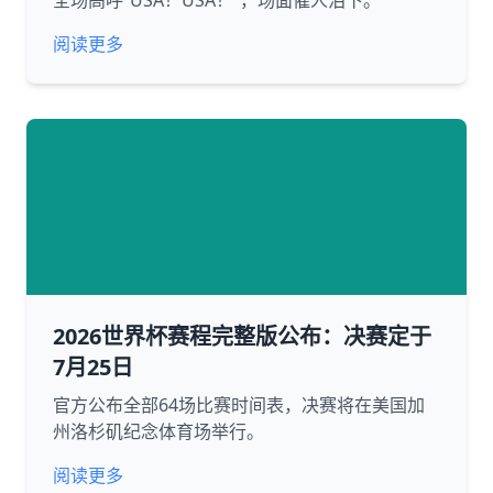
全场高呼“USA！USA！”，场面催人泪下。
阅读更多
2026世界杯赛程完整版公布：决赛定于
7月25日
官方公布全部64场比赛时间表，决赛将在美国加
州洛杉矶纪念体育场举行。
阅读更多