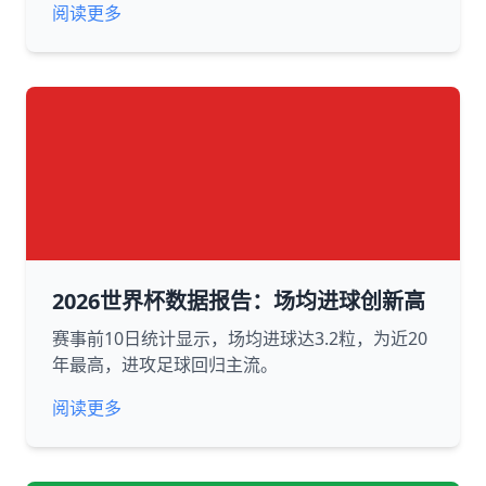
阅读更多
2026世界杯数据报告：场均进球创新高
赛事前10日统计显示，场均进球达3.2粒，为近20
年最高，进攻足球回归主流。
阅读更多