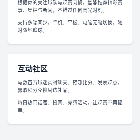
根据你的关注球队与观赛习惯，智能推荐精彩赛
事、集锦与新闻，不错过任何高光时刻。
支持多端同步，手机、平板、电脑无缝切换，随
时随地追球。
互动社区
与数百万球迷实时聊天、预测比分、发表观点，
赢取积分兑换周边礼品。
每日热门话题、投票、竞猜活动，让观赛不再孤
单。