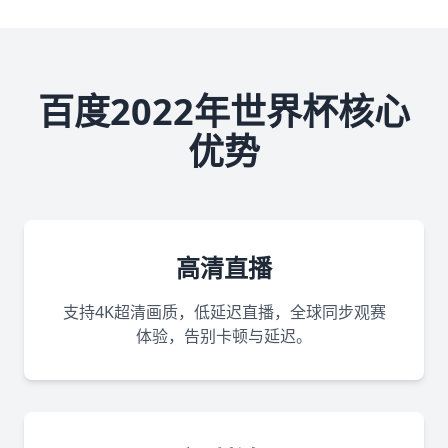
百度2022年世界杯核心
优势
高清直播
支持4K超清画质，低延迟直播，全球同步观赛
体验，告别卡顿与延迟。