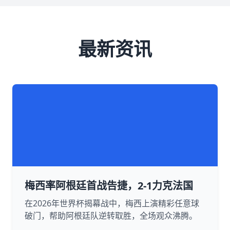
最新资讯
梅西率阿根廷首战告捷，2-1力克法国
在2026年世界杯揭幕战中，梅西上演精彩任意球
破门，帮助阿根廷队逆转取胜，全场观众沸腾。