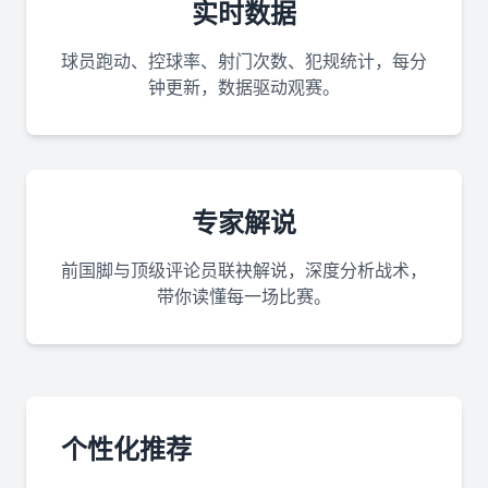
实时数据
球员跑动、控球率、射门次数、犯规统计，每分
钟更新，数据驱动观赛。
专家解说
前国脚与顶级评论员联袂解说，深度分析战术，
带你读懂每一场比赛。
个性化推荐