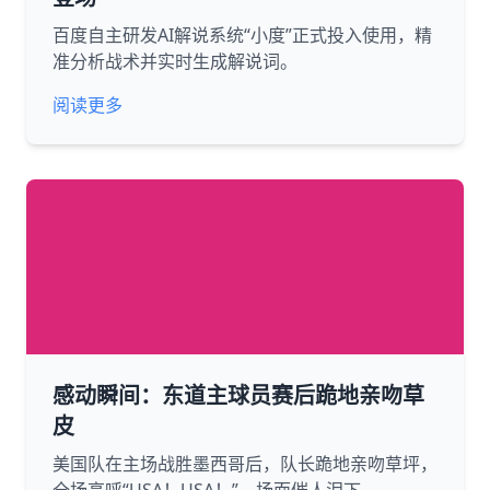
百度自主研发AI解说系统“小度”正式投入使用，精
准分析战术并实时生成解说词。
阅读更多
感动瞬间：东道主球员赛后跪地亲吻草
皮
美国队在主场战胜墨西哥后，队长跪地亲吻草坪，