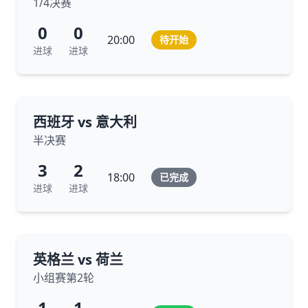
1/4决赛
0
0
20:00
待开始
进球
进球
西班牙 vs 意大利
半决赛
3
2
18:00
已完成
进球
进球
英格兰 vs 荷兰
小组赛第2轮
1
1