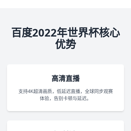
百度2022年世界杯核心
优势
高清直播
支持4K超清画质，低延迟直播，全球同步观赛
体验，告别卡顿与延迟。