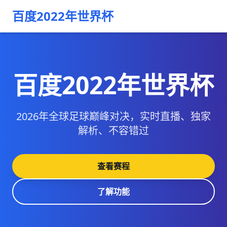
百度2022年世界杯
百度2022年世界杯
2026年全球足球巅峰对决，实时直播、独家
解析、不容错过
查看赛程
了解功能