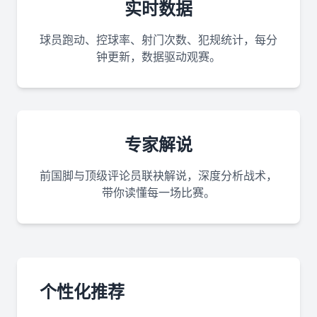
实时数据
球员跑动、控球率、射门次数、犯规统计，每分
钟更新，数据驱动观赛。
专家解说
前国脚与顶级评论员联袂解说，深度分析战术，
带你读懂每一场比赛。
个性化推荐