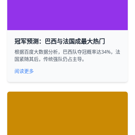
冠军预测：巴西与法国成最大热门
根据百度大数据分析，巴西队夺冠概率达34%，法
国紧随其后，传统强队仍占主导。
阅读更多