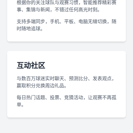
根据你的关注球队与观赛习惯，智能推荐精彩赛
事、集锦与新闻，不错过任何高光时刻。
支持多端同步，手机、平板、电脑无缝切换，随
时随地追球。
互动社区
与数百万球迷实时聊天、预测比分、发表观点，
赢取积分兑换周边礼品。
每日热门话题、投票、竞猜活动，让观赛不再孤
单。