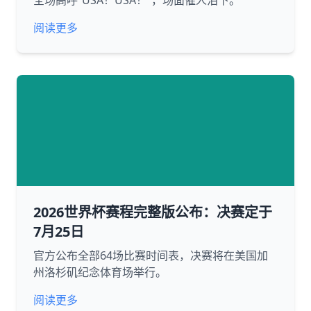
全场高呼“USA！USA！”，场面催人泪下。
阅读更多
2026世界杯赛程完整版公布：决赛定于
7月25日
官方公布全部64场比赛时间表，决赛将在美国加
州洛杉矶纪念体育场举行。
阅读更多