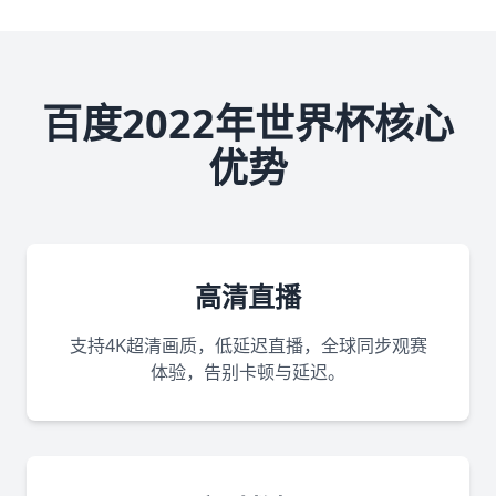
百度2022年世界杯核心
优势
高清直播
支持4K超清画质，低延迟直播，全球同步观赛
体验，告别卡顿与延迟。