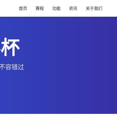
首页
赛程
功能
资讯
关于我们
界杯
、不容错过