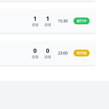
1
1
15:30
进行中
进球
进球
0
0
23:00
待开始
进球
进球