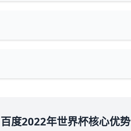
百度2022年世界杯核心优势