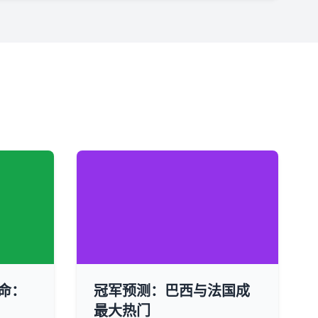
命：
冠军预测：巴西与法国成
最大热门