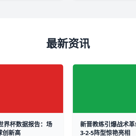
最新资讯
6世界杯数据报告：场
新晋教练引爆战术革
球创新高
3-2-5阵型惊艳亮相