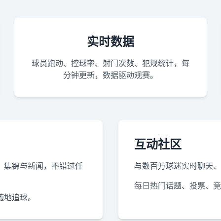
实时数据
球员跑动、控球率、射门次数、犯规统计，每
分钟更新，数据驱动观赛。
互动社区
、集锦与新闻，不错过任
与数百万球迷实时聊天、
每日热门话题、投票、竞
随地追球。