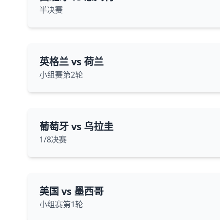
半决赛
英格兰 vs 荷兰
小组赛第2轮
葡萄牙 vs 乌拉圭
1/8决赛
美国 vs 墨西哥
小组赛第1轮