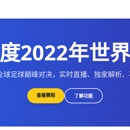
度2022年世
年全球足球巅峰对决，实时直播、独家解析
查看赛程
了解功能