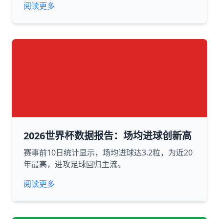
阅读更多
2026世界杯数据报告：场均进球创新高
赛事前10日统计显示，场均进球达3.2粒，为近20
年最高，进攻足球回归主流。
阅读更多