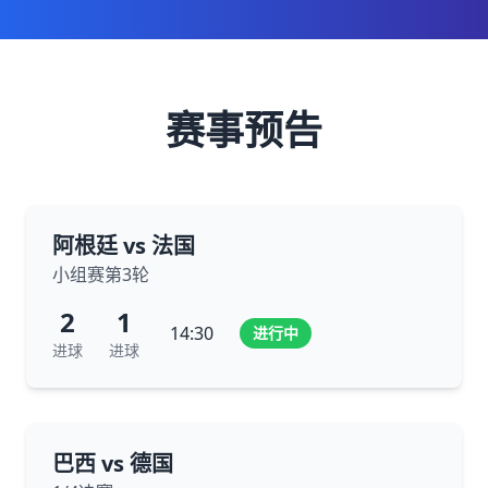
赛事预告
阿根廷 vs 法国
小组赛第3轮
2
1
14:30
进行中
进球
进球
巴西 vs 德国