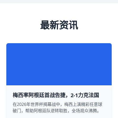
最新资讯
梅西率阿根廷首战告捷，2-1力克法国
在2026年世界杯揭幕战中，梅西上演精彩任意球
破门，帮助阿根廷队逆转取胜，全场观众沸腾。