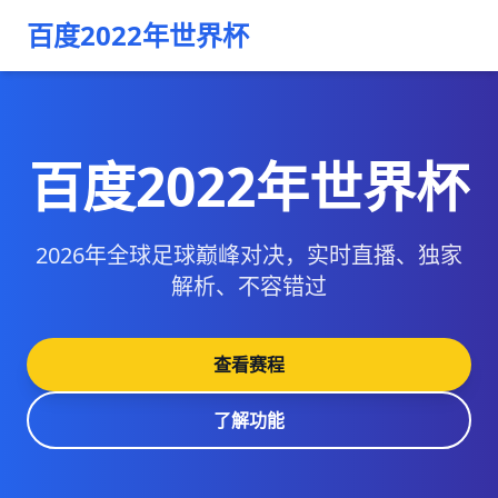
百度2022年世界杯
百度2022年世界杯
2026年全球足球巅峰对决，实时直播、独家
解析、不容错过
查看赛程
了解功能