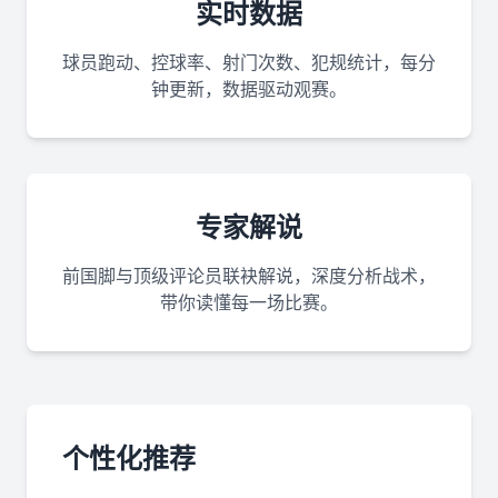
实时数据
球员跑动、控球率、射门次数、犯规统计，每分
钟更新，数据驱动观赛。
专家解说
前国脚与顶级评论员联袂解说，深度分析战术，
带你读懂每一场比赛。
个性化推荐