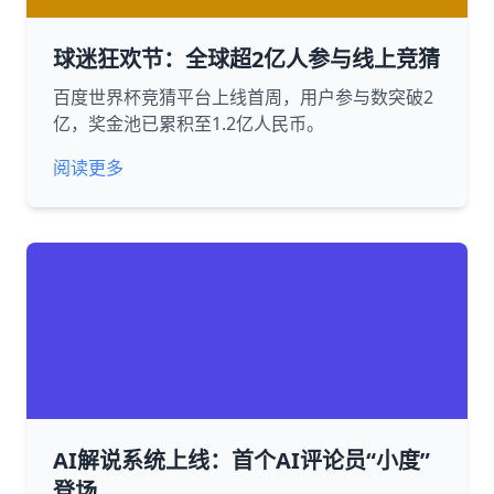
球迷狂欢节：全球超2亿人参与线上竞猜
百度世界杯竞猜平台上线首周，用户参与数突破2
亿，奖金池已累积至1.2亿人民币。
阅读更多
AI解说系统上线：首个AI评论员“小度”
登场