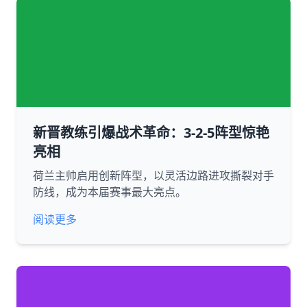
新晋教练引爆战术革命：3-2-5阵型惊艳
亮相
荷兰主帅启用创新阵型，以灵活边路进攻撕裂对手
防线，成为本届赛事最大亮点。
阅读更多