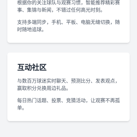
根据你的关注球队与观赛习惯，智能推荐精彩赛
事、集锦与新闻，不错过任何高光时刻。
支持多端同步，手机、平板、电脑无缝切换，随
时随地追球。
互动社区
与数百万球迷实时聊天、预测比分、发表观点，
赢取积分兑换周边礼品。
每日热门话题、投票、竞猜活动，让观赛不再孤
单。