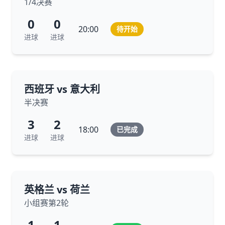
1/4决赛
0
0
20:00
待开始
进球
进球
西班牙 vs 意大利
半决赛
3
2
18:00
已完成
进球
进球
英格兰 vs 荷兰
小组赛第2轮
1
1