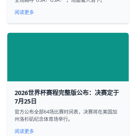
全场高呼“USA！USA！”，场面催人泪下。
阅读更多
2026世界杯赛程完整版公布：决赛定于
7月25日
官方公布全部64场比赛时间表，决赛将在美国加
州洛杉矶纪念体育场举行。
阅读更多