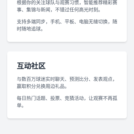
根据你的关注球队与观赛习惯，智能推荐精彩赛
事、集锦与新闻，不错过任何高光时刻。
支持多端同步，手机、平板、电脑无缝切换，随
时随地追球。
互动社区
与数百万球迷实时聊天、预测比分、发表观点，
赢取积分兑换周边礼品。
每日热门话题、投票、竞猜活动，让观赛不再孤
单。