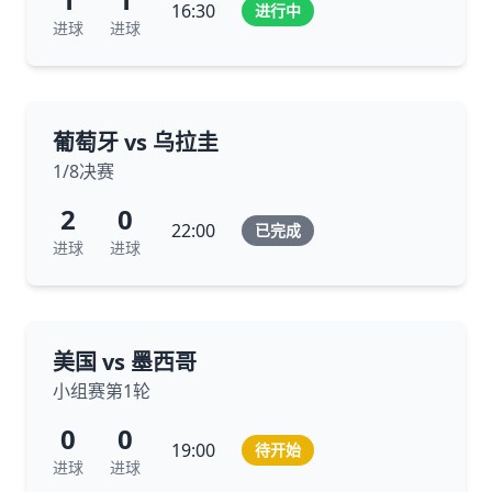
16:30
进行中
进球
进球
葡萄牙 vs 乌拉圭
1/8决赛
2
0
22:00
已完成
进球
进球
美国 vs 墨西哥
小组赛第1轮
0
0
19:00
待开始
进球
进球