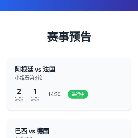
赛事预告
阿根廷 vs 法国
小组赛第3轮
2
1
14:30
进行中
进球
进球
巴西 vs 德国