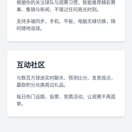
根据你的关注球队与观赛习惯，智能推荐精彩赛
事、集锦与新闻，不错过任何高光时刻。
支持多端同步，手机、平板、电脑无缝切换，随
时随地追球。
互动社区
与数百万球迷实时聊天、预测比分、发表观点，
赢取积分兑换周边礼品。
每日热门话题、投票、竞猜活动，让观赛不再孤
单。