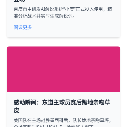
百度自主研发AI解说系统“小度”正式投入使用，精
准分析战术并实时生成解说词。
阅读更多
感动瞬间：东道主球员赛后跪地亲吻草
皮
美国队在主场战胜墨西哥后，队长跪地亲吻草坪，