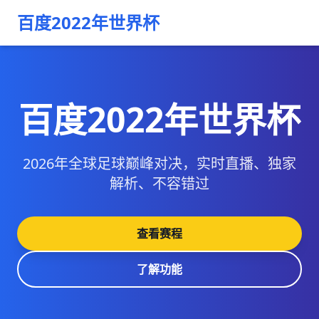
百度2022年世界杯
百度2022年世界杯
2026年全球足球巅峰对决，实时直播、独家
解析、不容错过
查看赛程
了解功能