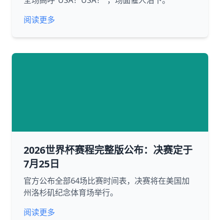
全场高呼“USA！USA！”，场面催人泪下。
阅读更多
2026世界杯赛程完整版公布：决赛定于
7月25日
官方公布全部64场比赛时间表，决赛将在美国加
州洛杉矶纪念体育场举行。
阅读更多