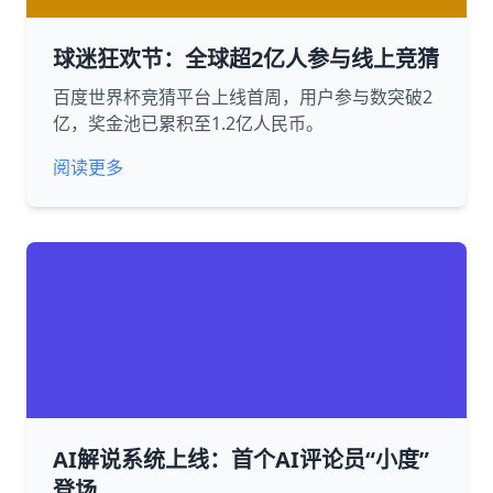
球迷狂欢节：全球超2亿人参与线上竞猜
百度世界杯竞猜平台上线首周，用户参与数突破2
亿，奖金池已累积至1.2亿人民币。
阅读更多
AI解说系统上线：首个AI评论员“小度”
登场