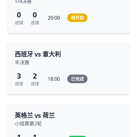
1/4决赛
0
0
20:00
待开始
进球
进球
西班牙 vs 意大利
半决赛
3
2
18:00
已完成
进球
进球
英格兰 vs 荷兰
小组赛第2轮
1
1