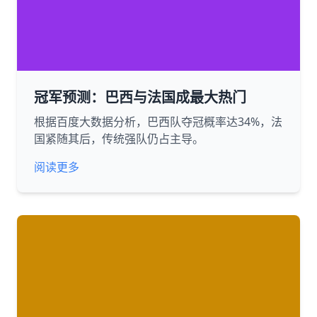
冠军预测：巴西与法国成最大热门
根据百度大数据分析，巴西队夺冠概率达34%，法
国紧随其后，传统强队仍占主导。
阅读更多