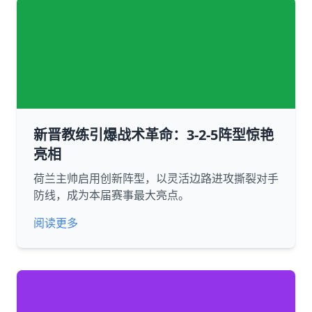
新晋教练引爆战术革命：3-2-5阵型惊艳
亮相
荷兰主帅启用创新阵型，以灵活边路进攻撕裂对手
防线，成为本届赛事最大亮点。
阅读更多