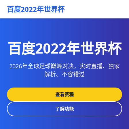
百度2022年世界杯
百度2022年世界杯
2026年全球足球巅峰对决，实时直播、独家
解析、不容错过
查看赛程
了解功能