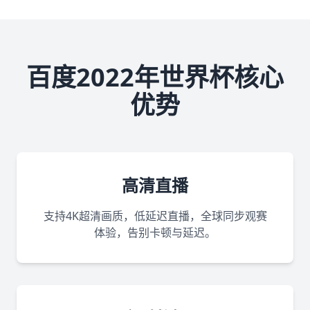
百度2022年世界杯核心
优势
高清直播
支持4K超清画质，低延迟直播，全球同步观赛
体验，告别卡顿与延迟。