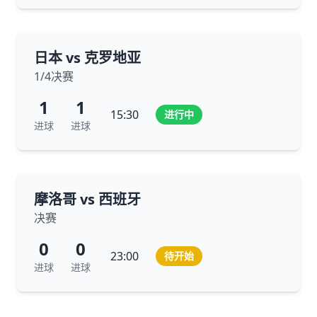
日本 vs 克罗地亚
1/4决赛
1
1
15:30
进行中
进球
进球
摩洛哥 vs 西班牙
决赛
0
0
23:00
待开始
进球
进球