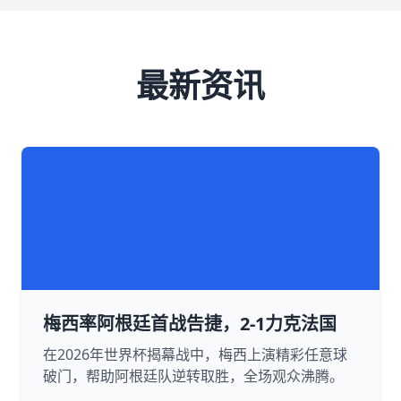
最新资讯
梅西率阿根廷首战告捷，2-1力克法国
在2026年世界杯揭幕战中，梅西上演精彩任意球
破门，帮助阿根廷队逆转取胜，全场观众沸腾。