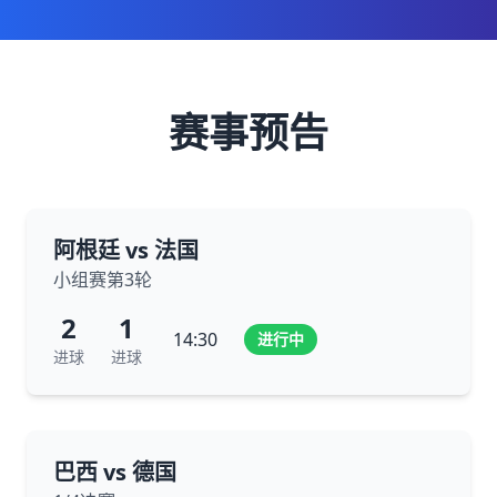
赛事预告
阿根廷 vs 法国
小组赛第3轮
2
1
14:30
进行中
进球
进球
巴西 vs 德国