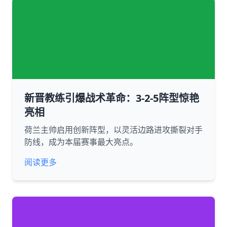
新晋教练引爆战术革命：3-2-5阵型惊艳
亮相
荷兰主帅启用创新阵型，以灵活边路进攻撕裂对手
防线，成为本届赛事最大亮点。
阅读更多