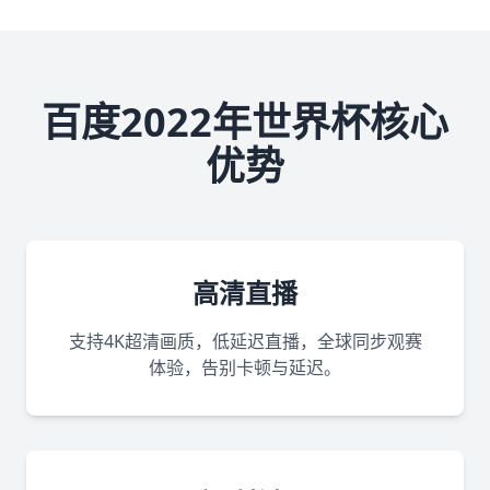
百度2022年世界杯核心
优势
高清直播
支持4K超清画质，低延迟直播，全球同步观赛
体验，告别卡顿与延迟。